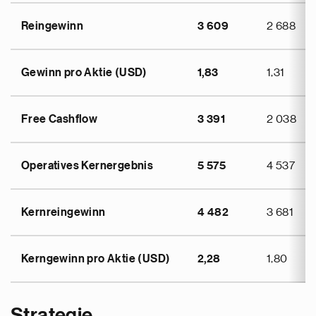
Reingewinn
3 609
2 688
Gewinn pro Aktie (USD)
1,83
1,31
Free Cashflow
3 391
2 038
Operatives Kernergebnis
5 575
4 537
Kernreingewinn
4 482
3 681
Kerngewinn pro Aktie (USD)
2,28
1,80
Strategie