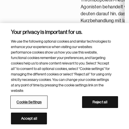
Thrombopoietin-Rezep
Agonisten behandelt w
deuten darauf hin, dass
Kurzbehandlung mit Ia
bei diesen Patienten ei
Ianalumab
Your privacy is important for us.
klinisch bedeutsame
Wirksamkeit aufweist u
We use the following optional cookies and similar technologies to
enhance your experience when visiting our websites:
vertragen wird. Diese
performance cookies show us how you use this website,
Ergebnisse werden auf 
functional cookies remember your preferences, and targeting
künftigen medizinische
cookies help us to share content relevant to you. Select “Accept
all” to consent to all optional cookies, select “Cookie settings” for
Tagung vorgestellt und 
managing the different cookies or select “Reject all” for using only
einen Zulassungsantrag 
strictly necessary cookies. You can change your cookie settings
Zweitbehandlung von I
at any point of time by pressing the cookie settings link on the
der Grundlage der Phase
website.
Studie VAYHIT2 unterst
Cookie Settings
Reject all
deren Ergebnisse im z
Halbjahr 2025 erwartet
werden.
Accept all