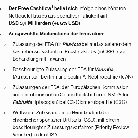
1
Der Free Cashflow
belief sich
infolge eines höheren
Nettogeldflusses aus operativer Tätigkeit
auf
USD 3,4 Milliarden (+66% USD)
Ausgewählte Meilensteine der Innovation:
Zulassung der FDA für
Pluvicto
bei metastasierendem
kastrationsresistentem Prostatakrebs (mCRPC) vor
Behandlung mit Taxanen
Beschleunigte Zulassung der FDA für
Vanrafia
(Atrasentan) bei Immunglobulin-A-Nephropathie (IgAN)
Zulassungen der FDA, der Europäischen Kommission
und der chinesischen Gesundheitsbehörde NMPA für
Fabhalta
(Iptacopan) bei C3-Glomerulopathie (C3G)
Weltweite Zulassungen für
Remibrutinib
bei
chronischer spontaner Urtikaria (CSU), mit einem
beschleunigten Zulassungsverfahren (Priority Review
Voucher) in den USA