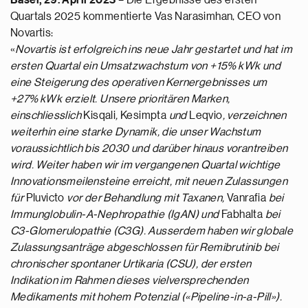
Basel, 29. April 2025
– Die Ergebnisse des ersten
Quartals 2025 kommentierte Vas Narasimhan, CEO von
Novartis:
«
Novartis ist erfolgreich ins neue Jahr gestartet und hat im
ersten Quartal ein Umsatzwachstum von +15% kWk und
eine Steigerung des operativen Kernergebnisses um
+27% kWk erzielt. Unsere prioritären Marken,
einschliesslich
Kisqali
,
Kesimpta
und
Leqvio
, verzeichnen
weiterhin eine starke Dynamik, die unser Wachstum
voraussichtlich bis 2030 und darüber hinaus vorantreiben
wird. Weiter haben wir im vergangenen Quartal wichtige
Innovationsmeilensteine erreicht, mit neuen Zulassungen
für
Pluvicto
vor der Behandlung mit Taxanen,
Vanrafia
bei
Immunglobulin-A-Nephropathie (IgAN) und
Fabhalta
bei
C3-Glomerulopathie (C3G). Ausserdem haben wir globale
Zulassungsanträge abgeschlossen für Remibrutinib bei
chronischer spontaner Urtikaria (CSU), der ersten
Indikation im Rahmen dieses vielversprechenden
Medikaments mit hohem Potenzial («Pipeline-in-a-Pill»).