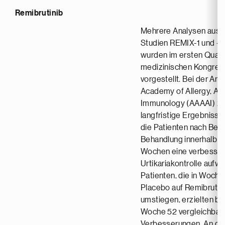
Remibrutinib
Mehrere Analysen aus 
Studien REMIX-1 und -2
wurden im ersten Quart
medizinischen Kongres
vorgestellt. Bei der Am
Academy of Allergy, As
Immunology (AAAAI) ze
langfristige Ergebnisse
die Patienten nach Begi
Behandlung innerhalb v
Wochen eine verbesser
Urtikariakontrolle aufwi
Patienten, die in Woche
Placebo auf Remibrutin
umstiegen, erzielten bi
Woche 52 vergleichbar
Verbesserungen. An de