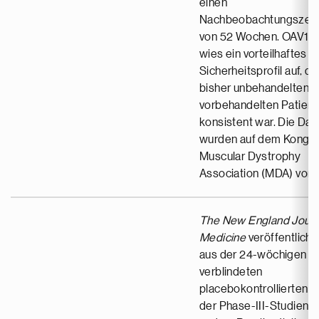
einen
Nachbeobachtungszei
von 52 Wochen. OAV101
wies ein vorteilhaftes
Sicherheitsprofil auf, da
bisher unbehandelten w
vorbehandelten Patien
konsistent war. Die Dat
wurden auf dem Kongre
Muscular Dystrophy
Association (MDA) vorge
The New England Journ
Medicine
veröffentlicht
aus der 24-wöchigen d
verblindeten
placebokontrollierten 
der Phase-III-Studien 