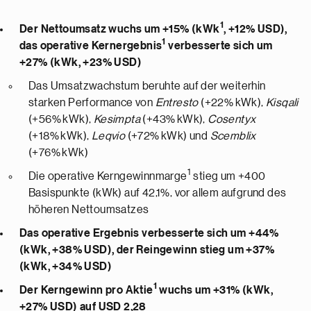
1
Der Nettoumsatz wuchs um +15% (kWk
, +12% USD),
1
das operative Kernergebnis
verbesserte sich um
+27% (kWk, +23% USD)
Das Umsatzwachstum beruhte auf der weiterhin
starken Performance von
Entresto
(+22% kWk),
Kisqali
(+56% kWk),
Kesimpta
(+43% kWk),
Cosentyx
(+18% kWk),
Leqvio
(+72% kWk) und
Scemblix
(+76% kWk)
1
Die operative Kerngewinnmarge
stieg um +400
Basispunkte (kWk) auf 42,1%, vor allem aufgrund des
höheren Nettoumsatzes
Das operative Ergebnis verbesserte sich um +44%
(kWk, +38% USD), der Reingewinn stieg um +37%
(kWk, +34% USD)
1
Der Kerngewinn pro Aktie
wuchs um +31% (kWk,
+27% USD) auf USD 2,28