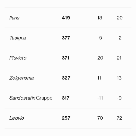
Ilaris
419
18
20
Tasigna
377
-5
-2
Pluvicto
371
20
21
Zolgensma
327
11
13
Sandostatin
Gruppe
317
-11
-9
Leqvio
257
70
72