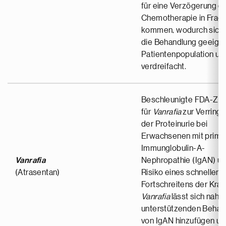
für eine Verzögerung d
Chemotherapie in Frag
kommen, wodurch sich d
die Behandlung geeign
Patientenpopulation un
verdreifacht.
Beschleunigte FDA-Zul
für
Vanrafia
zur Verring
der Proteinurie bei
Erwachsenen mit primä
Immunglobulin-A-
Vanrafia
Nephropathie (IgAN) u
(Atrasentan)
Risiko eines schnellen
Fortschreitens der Kran
Vanrafia
lässt sich nahtl
unterstützenden Behan
von IgAN hinzufügen un