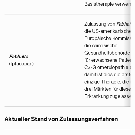
Basistherapie verwend
Zulassung von
Fabhalta
die US-amerikanische F
Europäische Kommissi
die chinesische
Gesundheitsbehörde 
Fabhalta
für erwachsene Patient
(Iptacopan)
C3-Glomerulopathie (C
damit ist dies die erste
einzige Therapie, die in 
drei Märkten für diese
Erkrankung zugelassen 
Aktueller Stand von Zulassungsverfahren