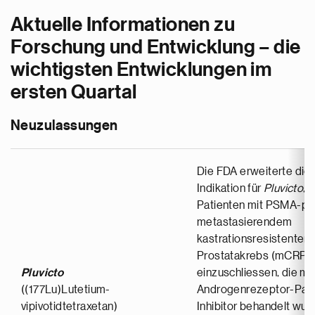
Aktuelle Informationen zu
Forschung und Entwicklung – die
wichtigsten Entwicklungen im
ersten Quartal
Neuzulassungen
Die FDA erweiterte die
Indikation für
Pluvicto
, 
Patienten mit PSMA-po
metastasierendem
kastrationsresistentem
Prostatakrebs (mCRPC
Pluvicto
einzuschliessen, die mi
((177Lu)Lutetium-
Androgenrezeptor-Pat
vipivotidtetraxetan)
Inhibitor behandelt wur