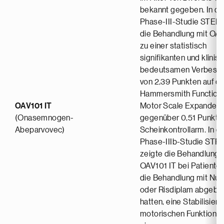
bekannt gegeben. In de
Phase-III-Studie STEER
die Behandlung mit OAV
zu einer statistisch
signifikanten und klinis
bedeutsamen Verbess
von 2,39 Punkten auf d
Hammersmith Functiona
OAV101 IT
Motor Scale Expanded
(Onasemnogen-
gegenüber 0,51 Punkte
Abeparvovec)
Scheinkontrollarm. In d
Phase-IIIb-Studie ST
zeigte die Behandlung 
OAV101 IT bei Patienten
die Behandlung mit Nus
oder Risdiplam abgebr
hatten, eine Stabilisier
motorischen Funktion ü