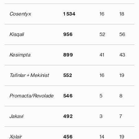
Cosentyx
1 534
16
18
Kisqali
956
52
56
Kesimpta
899
41
43
Tafinlar + Mekinist
552
16
19
Promacta/Revolade
546
5
8
Jakavi
492
3
7
Xolair
456
14
19