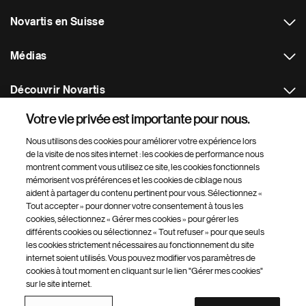
Novartis en Suisse
Médias
Découvrir Novartis
Votre vie privée est importante pour nous.
Plus de sites Novartis
Nous utilisons des cookies pour améliorer votre expérience lors
de la visite de nos sites internet : les cookies de performance nous
Footer Site Search
montrent comment vous utilisez ce site, les cookies fonctionnels
mémorisent vos préférences et les cookies de ciblage nous
aident à partager du contenu pertinent pour vous. Sélectionnez «
Tout accepter » pour donner votre consentement à tous les
cookies, sélectionnez « Gérer mes cookies » pour gérer les
différents cookies ou sélectionnez « Tout refuser » pour que seuls
les cookies strictement nécessaires au fonctionnement du site
internet soient utilisés. Vous pouvez modifier vos paramètres de
Footer
© 2026 Novartis AG
cookies à tout moment en cliquant sur le lien "Gérer mes cookies"
Bottom
sur le site internet.
Gérer mes cookies
Sitemap
Conditions d'utilisation
-
Politique de confidentialité