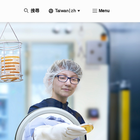
Taiwan | zh
搜尋
Menu