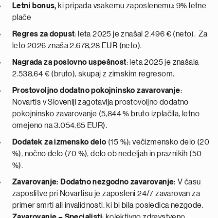
Letni bonus,
ki pripada vsakemu zaposlenemu: 9% letne
plače
Regres za dopust
: leta 2025 je znašal 2.496 € (neto). Za
leto 2026 znaša 2.678,28 EUR (neto).
Nagrada za poslovno uspešnost
: leta 2025 je znašala
2.538,64 € (bruto), skupaj z zimskim regresom.
Prostovoljno dodatno pokojninsko zavarovanje
:
Novartis v Sloveniji zagotavlja prostovoljno dodatno
pokojninsko zavarovanje (5,844 % bruto izplačila, letno
omejeno na 3.054,65 EUR).
Dodatek za izmensko delo
(15 %); večizmensko delo (20
%), nočno delo (70 %), delo ob nedeljah in praznikih (50
%).
Zavarovanje:
Dodatno nezgodno zavarovanje:
V času
zaposlitve pri Novartisu je zaposleni 24/7 zavarovan za
primer smrti ali invalidnosti, ki bi bila posledica nezgode.
Zavarovanje – Specialisti
: kolektivno zdravstveno