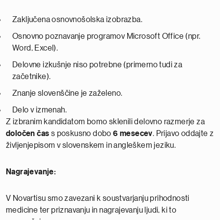
Zaključena osnovnošolska izobrazba.
Osnovno poznavanje programov Microsoft Office (npr.
Word, Excel).
Delovne izkušnje niso potrebne (primerno tudi za
začetnike).
Znanje slovenščine je zaželeno.
Delo v izmenah.
Z izbranim kandidatom bomo sklenili delovno razmerje za
določen čas
s poskusno dobo
6 mesecev
. Prijavo oddajte z
življenjepisom v slovenskem in angleškem jeziku.
Nagrajevanje:
V Novartisu smo zavezani k soustvarjanju prihodnosti
medicine ter priznavanju in nagrajevanju ljudi, ki to