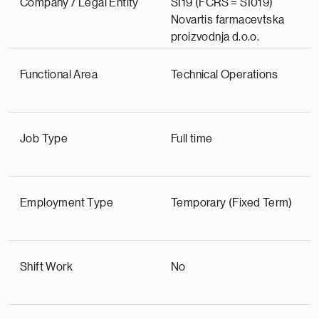
Company / Legal Entity
SI19 (FCRS = SI019)
Novartis farmacevtska
proizvodnja d.o.o.
Functional Area
Technical Operations
Job Type
Full time
Employment Type
Temporary (Fixed Term)
Shift Work
No