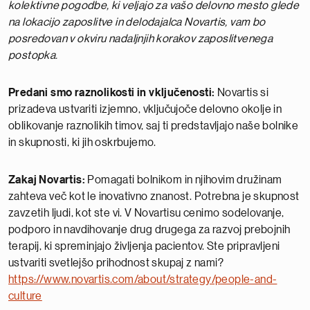
kolektivne pogodbe, ki veljajo za vašo delovno mesto glede
na lokacijo zaposlitve in delodajalca Novartis, vam bo
posredovan v okviru nadaljnjih korakov zaposlitvenega
postopka.
Predani smo raznolikosti in vključenosti:
Novartis si
prizadeva ustvariti izjemno, vključujoče delovno okolje in
oblikovanje raznolikih timov, saj ti predstavljajo naše bolnike
in skupnosti, ki jih oskrbujemo.
Zakaj Novartis:
Pomagati bolnikom in njihovim družinam
zahteva več kot le inovativno znanost. Potrebna je skupnost
zavzetih ljudi, kot ste vi. V Novartisu cenimo sodelovanje,
podporo in navdihovanje drug drugega za razvoj prebojnih
terapij, ki spreminjajo življenja pacientov. Ste pripravljeni
ustvariti svetlejšo prihodnost skupaj z nami?
https://www.novartis.com/about/strategy/people-and-
culture