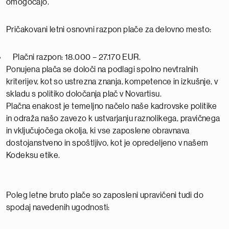
omogočajo.
Pričakovani letni osnovni razpon plače za delovno mesto:
Plačni razpon: 18.000 – 27.170 EUR.
Ponujena plača se določi na podlagi spolno nevtralnih
kriterijev, kot so ustrezna znanja, kompetence in izkušnje, v
skladu s politiko določanja plač v Novartisu.
Plačna enakost je temeljno načelo naše kadrovske politike
in odraža našo zavezo k ustvarjanju raznolikega, pravičnega
in vključujočega okolja, ki vse zaposlene obravnava
dostojanstveno in spoštljivo, kot je opredeljeno v našem
Kodeksu etike.
Poleg letne bruto plače so zaposleni upravičeni tudi do
spodaj navedenih ugodnosti: