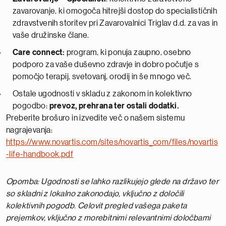
zavarovanje, ki omogoča hitrejši dostop do specialističnih
zdravstvenih storitev pri Zavarovalnici Triglav d.d. za vas in
vaše družinske člane.
Care connect:
program, ki ponuja zaupno, osebno
podporo za vaše duševno zdravje in dobro počutje s
pomočjo terapij, svetovanj, orodij in še mnogo več.
Ostale ugodnosti v skladu z zakonom in kolektivno
pogodbo:
prevoz, prehrana ter ostali dodatki.
Preberite brošuro in izvedite več o našem sistemu
nagrajevanja:
https://www.novartis.com/sites/novartis_com/files/novartis
-life-handbook.pdf
Opomba: Ugodnosti se lahko razlikujejo glede na državo ter
so skladni z lokalno zakonodajo, vključno z določili
kolektivnih pogodb
. Celovit pregled vašega paketa
prejemkov, vključno z morebitnimi relevantnimi določbami