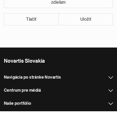
zdieľam
Tlačiť
Uložiť
Novartis Slovakia
Navigácia po stránke Novartis
Centrum pre médiá
Naše portfólio
Ostatné webové stránky spoločnosti Novartis