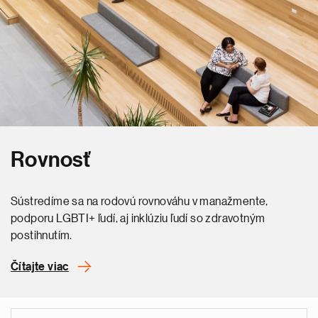
Rovnosť
Sústredíme sa na rodovú rovnováhu v manažmente,
podporu LGBTI+ ľudí, aj inklúziu ľudí so zdravotným
postihnutím.
Čítajte viac