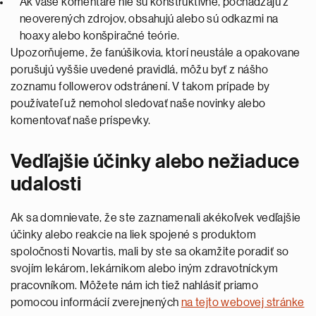
Ak vaše komentáre nie sú konštruktívne, pochádzajú z
neoverených zdrojov, obsahujú alebo sú odkazmi na
hoaxy alebo konšpiračné teórie.
Upozorňujeme, že fanúšikovia, ktorí neustále a opakovane
porušujú vyššie uvedené pravidlá, môžu byť z nášho
zoznamu followerov odstránení. V takom prípade by
používateľ už nemohol sledovať naše novinky alebo
komentovať naše príspevky.
Vedľajšie účinky alebo nežiaduce
udalosti
Ak sa domnievate, že ste zaznamenali akékoľvek vedľajšie
účinky alebo reakcie na liek spojené s produktom
spoločnosti Novartis, mali by ste sa okamžite poradiť so
svojím lekárom, lekárnikom alebo iným zdravotníckym
pracovníkom. Môžete nám ich tiež nahlásiť priamo
pomocou informácií zverejnených
na tejto webovej stránke