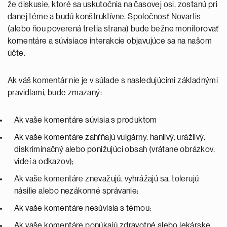
že diskusie, ktoré sa uskutočnia na časovej osi, zostanú pri
danej téme a budú konštruktívne. Spoločnosť Novartis
(alebo ňou poverená tretia strana) bude bežne monitorovať
komentáre a súvisiace interakcie objavujúce sa na našom
účte.
Ak váš komentár nie je v súlade s nasledujúcimi základnými
pravidlami, bude zmazaný:
Ak vaše komentáre súvisia s produktom
Ak vaše komentáre zahŕňajú vulgárny, hanlivý, urážlivý,
diskriminačný alebo ponižujúci obsah (vrátane obrázkov,
videí a odkazov);
Ak vaše komentáre znevažujú, vyhrážajú sa, tolerujú
násilie alebo nezákonné správanie;
Ak vaše komentáre nesúvisia s témou;
Ak vaše komentáre ponúkajú zdravotné alebo lekárske