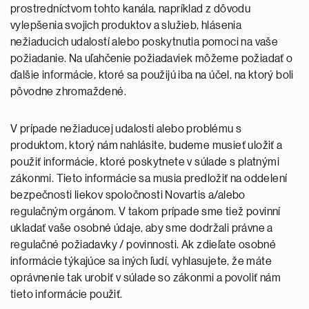
prostredníctvom tohto kanála, napríklad z dôvodu
vylepšenia svojich produktov a služieb, hlásenia
nežiaducich udalostí alebo poskytnutia pomoci na vaše
požiadanie. Na uľahčenie požiadaviek môžeme požiadať o
ďalšie informácie, ktoré sa použijú iba na účel, na ktorý boli
pôvodne zhromaždené.
V prípade nežiaducej udalosti alebo problému s
produktom, ktorý nám nahlásite, budeme musieť uložiť a
použiť informácie, ktoré poskytnete v súlade s platnými
zákonmi. Tieto informácie sa musia predložiť na oddelení
bezpečnosti liekov spoločnosti Novartis a/alebo
regulačným orgánom. V takom prípade sme tiež povinní
ukladať vaše osobné údaje, aby sme dodržali právne a
regulačné požiadavky / povinnosti. Ak zdieľate osobné
informácie týkajúce sa iných ľudí, vyhlasujete, že máte
oprávnenie tak urobiť v súlade so zákonmi a povoliť nám
tieto informácie použiť.