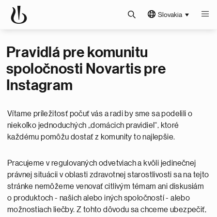
Slovakia
Pravidlá pre komunitu
spoločnosti Novartis pre
Instagram
Vítame príležitosť počuť vás a radi by sme sa podelili o
niekoľko jednoduchých „domácich pravidiel“, ktoré
každému pomôžu dostať z komunity to najlepšie.
Pracujeme v regulovaných odvetviach a kvôli jedinečnej
právnej situácii v oblasti zdravotnej starostlivosti sa na tejto
stránke nemôžeme venovať citlivým témam ani diskusiám
o produktoch - našich alebo iných spoločností - alebo
možnostiach liečby. Z tohto dôvodu sa chceme ubezpečiť,