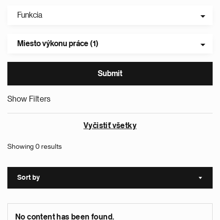
Funkcia
Miesto výkonu práce (1)
Show Filters
Vyčistiť všetky
Showing 0 results
Sort by
Sort a
No content has been found.