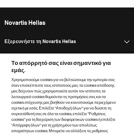
Novartis Hellas
Εξερευνήστε τη Novartis Hellas
Δελτία Τύπου
Το απόρρητό σας είναι σημαντικό για
εμάς.
Κατάλογος ιστότοπων Novartis
Χρησιμοποιούμε cookies για να βελτιώσουμε την εμπειρία σας
όταν επισκέπτεστε τους ιστότοπούς μας: τα cookies απόδοσης
Footer Site Search
μας δείχνουν πώς χρησιμοποιείτε αυτόν τον ιστότοπο, τα
λειτουργικά cookies θυμούνται τις προτιμήσεις σας και τα
cookies στόχευσης μας βοηθούν να κοινοποιούμε περιεχόμενο
σχετικό με εσάς. Επιλέξτε "Αποδοχή όλων" για να δώσετε τη
συγκατάθεσή σας σε όλα τα cookies, επιλέξτε "Ρυθμίσεις
cookies" για τη διαχείριση των διαφορετικών cookies ή επιλέξτε
"Απόρριψη όλων" για τη χρήση μόνο των απολύτως
απαραίτητων cookies. Μπορείτε να αλλάξετε τις ρυθμίσεις