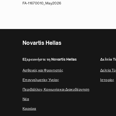
FA-11670010_May2026
Novartis Hellas
Εξερευνήστε τη Novartis Hellas
Δελτία 
Ασθενείς και Φροντιστές
Δελτία Τ
Επαγγελματίες Υγείας
Ιστορίες
Περιβάλλον, Κοινωνία και Διακυβέρνηση
Νέα
Καριέρα