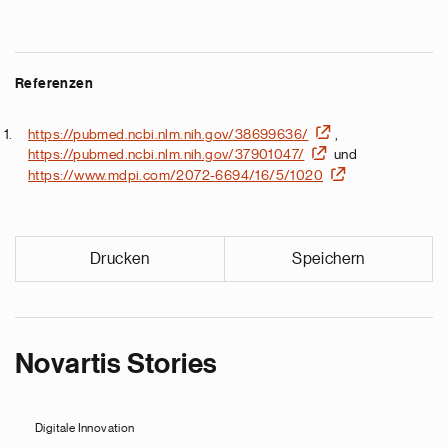
Referenzen
https://pubmed.ncbi.nlm.nih.gov/38699636/
,
https://pubmed.ncbi.nlm.nih.gov/37901047/
und
https://www.mdpi.com/2072-6694/16/5/1020
Drucken
Speichern
Novartis Stories
Digitale Innovation