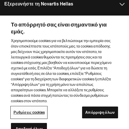
Εξερευνήστε τη Novartis Hellas
Δελτία Τύπου
Το απόρρητό σας είναι σημαντικό για
εμάς.
Κατάλογος ιστότοπων Novartis
Χρησιμοποιούμε cookies για να βελτιώσουμε την εμπειρία σας
όταν επισκέπτεστε τους ιστότοπούς μας: τα cookies απόδοσης
Footer Site Search
μας δείχνουν πώς χρησιμοποιείτε αυτόν τον ιστότοπο, τα
λειτουργικά cookies θυμούνται τις προτιμήσεις σας και τα
cookies στόχευσης μας βοηθούν να κοινοποιούμε περιεχόμενο
σχετικό με εσάς. Επιλέξτε "Αποδοχή όλων" για να δώσετε τη
συγκατάθεσή σας σε όλα τα cookies, επιλέξτε "Ρυθμίσεις
cookies" για τη διαχείριση των διαφορετικών cookies ή επιλέξτε
"Απόρριψη όλων" για τη χρήση μόνο των απολύτως
απαραίτητων cookies. Μπορείτε να αλλάξετε τις ρυθμίσεις
Footer
© 2026 Novartis AG
cookies ανά πάσα στιγμή πατώντας το σύνδεσμο ρυθμίσεων
Bottom
cookies στον ιστότοπο.
Novartis Privacy Hub
Όροι χρήσης
Προσβασιμότητα Ιστού
Ρυθμίσεις cookies
Χάρτης τοποθεσίας
Σχετικά με τα cookies
Ρυθμίσεις cookies
Απόρριψη όλων
Κατάλογος Ιστότοπων της Novartis
Η ιστοσελίδα προορίζεται για τοπικό κοινό
Αποδοχή όλων