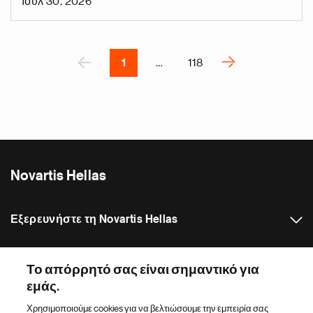
Ιουλ 30, 2026
v
e
Pagination
r
P
<
>
1
…
118
N
e
x
t
p
a
Novartis Hellas
g
e
Εξερευνήστε τη Novartis Hellas
Δελτία Τύπου
Το απόρρητό σας είναι σημαντικό για
εμάς.
Κατάλογος ιστότοπων Novartis
Χρησιμοποιούμε cookies για να βελτιώσουμε την εμπειρία σας