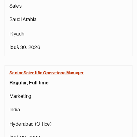
Sales
Saudi Arabia
Riyadh
Ιουλ 30, 2026
Senior Scientific Operations Manager
Regular, Full time
e
g
Marketing
a
p
India
s
u
Hyderabad (Office)
o
i