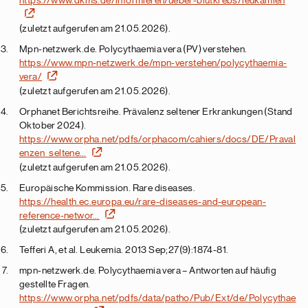
(zuletzt aufgerufen am 21.05.2026).
Mpn-netzwerk.de. Polycythaemia vera (PV) verstehen.
https://www.mpn-netzwerk.de/mpn-verstehen/polycythaemia-
vera/
(zuletzt aufgerufen am 21.05.2026).
Orphanet Berichtsreihe. Prävalenz seltener Erkrankungen (Stand
Oktober 2024).
https://www.orpha.net/pdfs/orphacom/cahiers/docs/DE/Praval
enzen_seltene…
(zuletzt aufgerufen am 21.05.2026).
Europäische Kommission. Rare diseases.
https://health.ec.europa.eu/rare-diseases-and-european-
reference-networ…
(zuletzt aufgerufen am 21.05.2026).
Tefferi A, et al. Leukemia. 2013 Sep;27(9):1874-81.
mpn-netzwerk.de. Polycythaemia vera – Antworten auf häufig
gestellte Fragen.
https://www.orpha.net/pdfs/data/patho/Pub/Ext/de/Polycythae