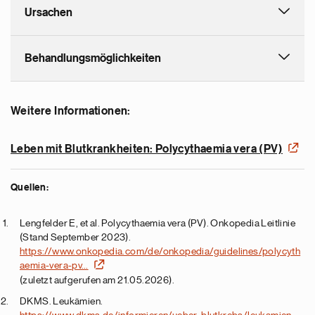
Ursachen
Behandlungsmöglichkeiten
Weitere Informationen:
Leben mit Blutkrankheiten: Polycythaemia vera (PV)
Quellen:
Lengfelder E, et al. Polycythaemia vera (PV). Onkopedia Leitlinie
(Stand September 2023).
https://www.onkopedia.com/de/onkopedia/guidelines/polycyth
aemia-vera-pv…
(zuletzt aufgerufen am 21.05.2026).
DKMS. Leukämien.
https://www.dkms.de/informieren/ueber-blutkrebs/leukamien