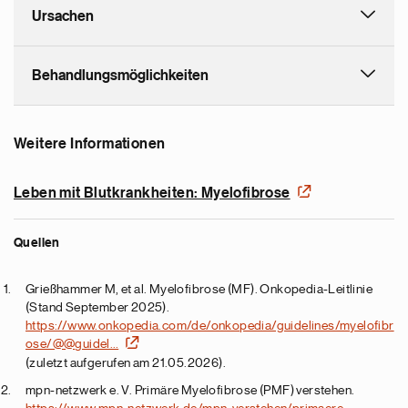
Ursachen
Behandlungsmöglichkeiten
Weitere Informationen
Leben mit Blutkrankheiten: Myelofibrose
Quellen
Grießhammer M, et al. Myelofibrose (MF). Onkopedia-Leitlinie
(Stand September 2025).
https://www.onkopedia.com/de/onkopedia/guidelines/myelofibr
ose/@@guidel…
(zuletzt aufgerufen am 21.05.2026).
mpn-netzwerk e. V. Primäre Myelofibrose (PMF) verstehen.
https://www.mpn-netzwerk.de/mpn-verstehen/primaere-