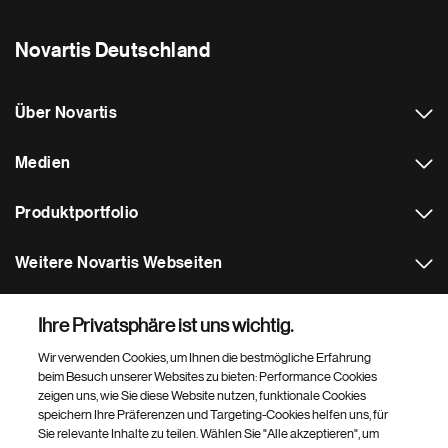
Novartis Deutschland
Über Novartis
Medien
Produktportfolio
Weitere Novartis Webseiten
Footer Site Search
Ihre Privatsphäre ist uns wichtig.
Wir verwenden Cookies, um Ihnen die bestmögliche Erfahrung
beim Besuch unserer Websites zu bieten: Performance Cookies
zeigen uns, wie Sie diese Website nutzen, funktionale Cookies
speichern Ihre Präferenzen und Targeting-Cookies helfen uns, für
Sie relevante Inhalte zu teilen. Wählen Sie "Alle akzeptieren", um