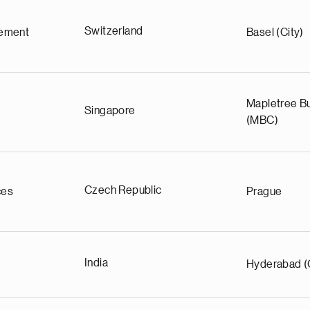
Switzerland
ement
Basel (City)
Mapletree Bu
Singapore
(MBC)
Czech Republic
ces
Prague
India
Hyderabad (