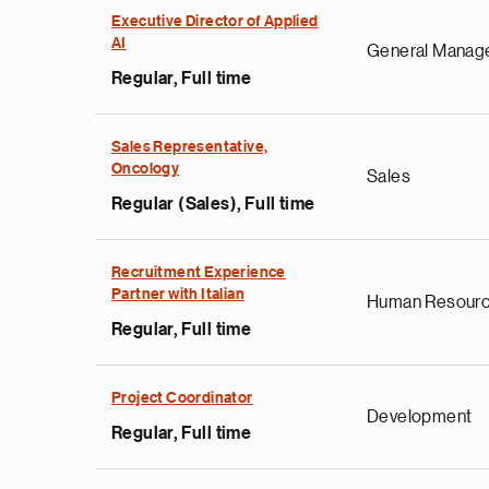
Executive Director of Applied
AI
General Manag
Regular, Full time
Sales Representative,
Oncology
Sales
Regular (Sales), Full time
e
g
Recruitment Experience
Partner with Italian
a
Human Resour
p
Regular, Full time
s
u
Project Coordinator
o
Development
i
Regular, Full time
v
e