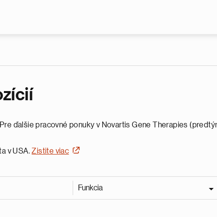
Skočiť na hlavný obsah
ícií
is. Pre ďalšie pracovné ponuky v Novartis Gene Therapies (predt
ta v USA.
Zistite viac
Funkcia