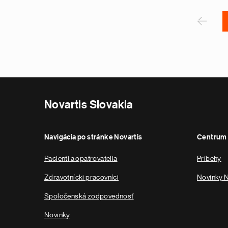
Pagination
r
P
‹
Novartis Slovakia
Navigácia po stránke Novartis
Centrum 
Pacienti a opatrovatelia
Príbehy
Zdravotnícki pracovníci
Novinky N
Spoločenská zodpovednosť
Novinky