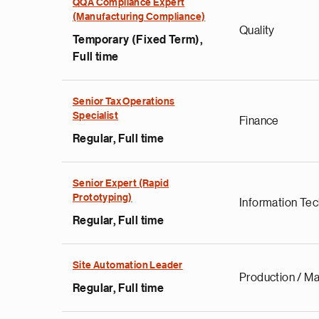
QQA Compliance Expert
(Manufacturing Compliance)
Quality
Temporary (Fixed Term),
Full time
Senior Tax Operations
Specialist
Finance
Regular, Full time
Senior Expert (Rapid
Prototyping)
Information Te
Regular, Full time
Site Automation Leader
Production / Ma
Regular, Full time