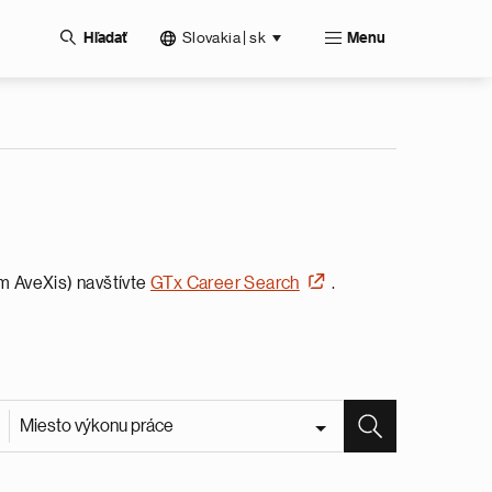
Slovakia | sk
Hľadať
Menu
ým AveXis) navštívte
GTx Career Search
.
Miesto výkonu práce