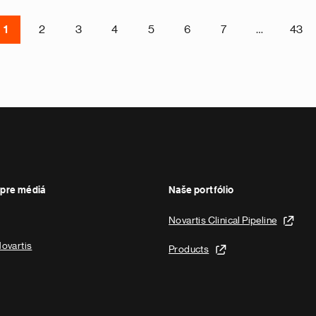
1
2
3
4
5
6
7
…
43
pre médiá
Naše portfólio
Novartis Clinical Pipeline
ovartis
Products