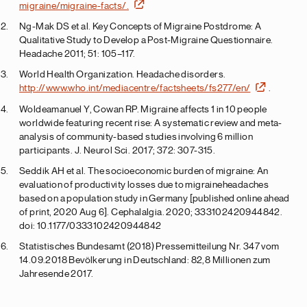
migraine/migraine-facts/.
Ng-Mak DS et al. Key Concepts of Migraine Postdrome: A
Qualitative Study to Develop a Post-Migraine Questionnaire.
Headache 2011; 51: 105–117.
World Health Organization. Headache disorders.
http://www.who.int/mediacentre/factsheets/fs277/en/
.
Woldeamanuel Y, Cowan RP. Migraine affects 1 in 10 people
worldwide featuring recent rise: A systematic review and meta-
analysis of community-based studies involving 6 million
participants. J. Neurol Sci. 2017; 372: 307-315.
Seddik AH et al. The socioeconomic burden of migraine: An
evaluation of productivity losses due to migraineheadaches
based on a population study in Germany [published online ahead
of print, 2020 Aug 6]. Cephalalgia. 2020; 333102420944842.
doi: 10.1177/0333102420944842
Statistisches Bundesamt (2018) Pressemitteilung Nr. 347 vom
14.09.2018 Bevölkerung in Deutschland: 82,8 Millionen zum
Jahresende 2017.