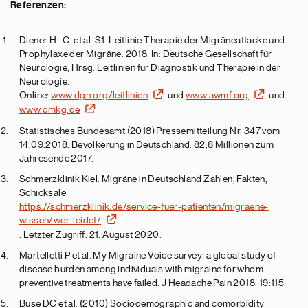
Referenzen:
Diener H.-C. et al. S1-Leitlinie Therapie der Migräneattacke und
Prophylaxe der Migräne. 2018. In: Deutsche Gesellschaft für
Neurologie, Hrsg. Leitlinien für Diagnostik und Therapie in der
Neurologie.
Online:
www.dgn.org/leitlinien
und
www.awmf.org
und
www.dmkg.de
Statistisches Bundesamt (2018) Pressemitteilung Nr. 347 vom
14.09.2018. Bevölkerung in Deutschland: 82,8 Millionen zum
Jahresende 2017.
Schmerzklinik Kiel. Migräne in Deutschland Zahlen, Fakten,
Schicksale.
https://schmerzklinik.de/service-fuer-patienten/migraene-
wissen/wer-leidet/
. Letzter Zugriff: 21. August 2020.
Martelletti P et al. My Migraine Voice survey: a global study of
disease burden among individuals with migraine for whom
preventive treatments have failed. J Headache Pain 2018; 19:115.
Buse DC et al. (2010) Sociodemographic and comorbidity