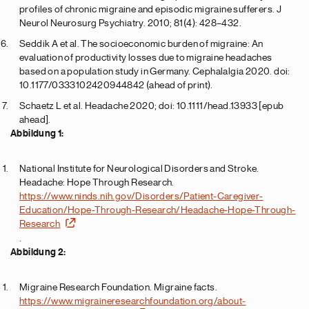
profiles of chronic migraine and episodic migraine sufferers. J
Neurol Neurosurg Psychiatry. 2010; 81(4): 428–432.
Seddik A et al. The socioeconomic burden of migraine: An
evaluation of productivity losses due to migraine headaches
based on a population study in Germany. Cephalalgia 2020. doi:
10.1177/0333102420944842 (ahead of print).
Schaetz L et al. Headache 2020; doi: 10.1111/head.13933 [epub
ahead].
Abbildung 1:
National Institute for Neurological Disorders and Stroke.
Headache: Hope Through Research.
https://www.ninds.nih.gov/Disorders/Patient-Caregiver-
Education/Hope-Through-Research/Headache-Hope-Through-
Research
.
Abbildung 2:
Migraine Research Foundation. Migraine facts.
https://www.migraineresearchfoundation.org/about-