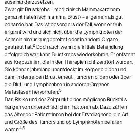
auseinanderzusetzen.
Zwar gilt Brustkrebs – medizinisch Mammakarzinom
genannt (lateinisch mamma: Brust) – allgemein als gut
behandelbar. Das ist besonders der Fall, wenn er früh
erkannt wird und sich nicht über die Lymphknoten der
Achseln hinaus ausgebreitet oder in andere Organe
2
gestreut hat.
Doch auch wenn die initiale Behandlung
erfolgreich war, kann Brustkrebs wiederkehren. Er entsteht
aus Krebszellen, die in der Therapie nicht zerstört wurden.
Sie können jahrelang unentdeckt im Körper bleiben und
dann in derselben Brust erneut Tumoren bilden oder über
die Blut- und Lymphbahnen in anderen Organen
3
Metastasen hervorrufen.
Das Risiko und der Zeitpunkt eines möglichen Rückfalls
hängen von unterschiedlichen Faktoren ab. Dazu zählen
das Alter der Patient*innen bei der Erstdiagnose, die Art
und Größe des Tumors und ob Lymphknoten befallen
4,5
waren.