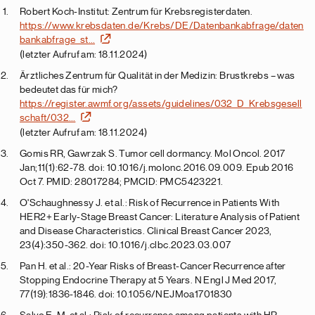
Robert Koch-Institut: Zentrum für Krebsregisterdaten.
https://www.krebsdaten.de/Krebs/DE/Datenbankabfrage/daten
bankabfrage_st…
(letzter Aufruf am: 18.11.2024)
Ärztliches Zentrum für Qualität in der Medizin: Brustkrebs – was
bedeutet das für mich?
https://register.awmf.org/assets/guidelines/032_D_Krebsgesell
schaft/032…
(letzter Aufruf am: 18.11.2024)
Gomis RR, Gawrzak S. Tumor cell dormancy. Mol Oncol. 2017
Jan;11(1):62-78. doi: 10.1016/j.molonc.2016.09.009. Epub 2016
Oct 7. PMID: 28017284; PMCID: PMC5423221.
O'Schaughnessy J. et al.: Risk of Recurrence in Patients With
HER2+ Early-Stage Breast Cancer: Literature Analysis of Patient
and Disease Characteristics. Clinical Breast Cancer 2023,
23(4):350-362. doi: 10.1016/j.clbc.2023.03.007
Pan H. et al.: 20-Year Risks of Breast-Cancer Recurrence after
Stopping Endocrine Therapy at 5 Years. N Engl J Med 2017,
77(19):1836-1846. doi: 10.1056/NEJMoa1701830
Salvo E. M. et al.: Risk of recurrence among patients with HR-