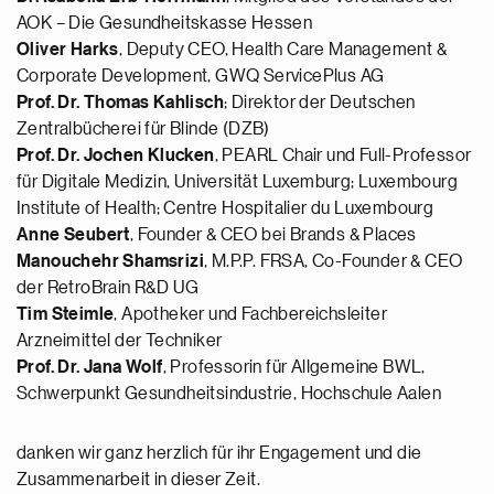
AOK – Die Gesundheitskasse Hessen
Oliver Harks
, Deputy CEO, Health Care Management &
Corporate Development, GWQ ServicePlus AG
Prof. Dr. Thomas Kahlisch
; Direktor der Deutschen
Zentralbücherei für Blinde (DZB)
Prof. Dr. Jochen Klucken
, PEARL Chair und Full-Professor
für Digitale Medizin, Universität Luxemburg; Luxembourg
Institute of Health; Centre Hospitalier du Luxembourg
Anne Seubert
, Founder & CEO bei Brands & Places
Manouchehr Shamsrizi
, M.P.P. FRSA, Co-Founder & CEO
der RetroBrain R&D UG
Tim Steimle
, Apotheker und Fachbereichsleiter
Arzneimittel der Techniker
Prof. Dr. Jana Wolf
, Professorin für Allgemeine BWL,
Schwerpunkt Gesundheitsindustrie, Hochschule Aalen
danken wir ganz herzlich für ihr Engagement und die
Zusammenarbeit in dieser Zeit.