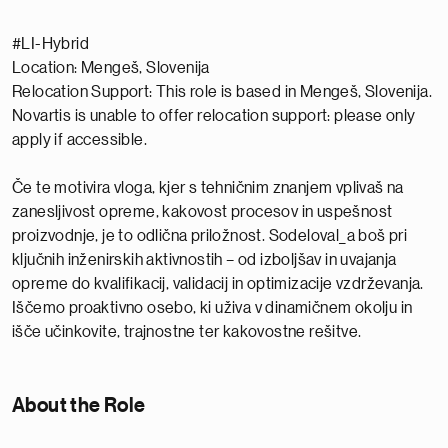
#LI-Hybrid
Location: Mengeš, Slovenija
Relocation Support: This role is based in Mengeš, Slovenija.
Novartis is unable to offer relocation support: please only
apply if accessible.
Če te motivira vloga, kjer s tehničnim znanjem vplivaš na
zanesljivost opreme, kakovost procesov in uspešnost
proizvodnje, je to odlična priložnost. Sodeloval_a boš pri
ključnih inženirskih aktivnostih – od izboljšav in uvajanja
opreme do kvalifikacij, validacij in optimizacije vzdrževanja.
Iščemo proaktivno osebo, ki uživa v dinamičnem okolju in
išče učinkovite, trajnostne ter kakovostne rešitve.
About the Role