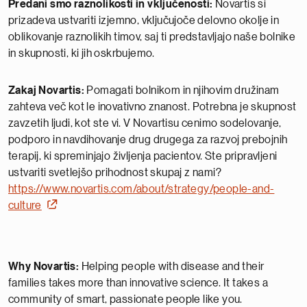
Predani smo raznolikosti in vključenosti:
Novartis si
prizadeva ustvariti izjemno, vključujoče delovno okolje in
oblikovanje raznolikih timov, saj ti predstavljajo naše bolnike
in skupnosti, ki jih oskrbujemo.
Zakaj Novartis:
Pomagati bolnikom in njihovim družinam
zahteva več kot le inovativno znanost. Potrebna je skupnost
zavzetih ljudi, kot ste vi. V Novartisu cenimo sodelovanje,
podporo in navdihovanje drug drugega za razvoj prebojnih
terapij, ki spreminjajo življenja pacientov. Ste pripravljeni
ustvariti svetlejšo prihodnost skupaj z nami?
https://www.novartis.com/about/strategy/people-and-
culture
Why Novartis:
Helping people with disease and their
families takes more than innovative science. It takes a
community of smart, passionate people like you.