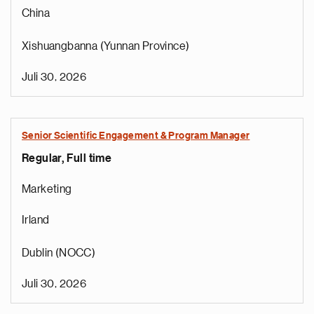
China
Xishuangbanna (Yunnan Province)
Juli 30, 2026
Senior Scientific Engagement & Program Manager
Regular, Full time
e
g
Marketing
a
p
Irland
s
u
Dublin (NOCC)
o
i
Juli 30, 2026
v
e