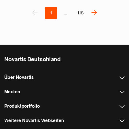
Pagination
r
P
‹
›
1
…
118
N
e
x
t
p
a
Novartis Deutschland
g
e
Über Novartis
Medien
Produktportfolio
Weitere Novartis Webseiten