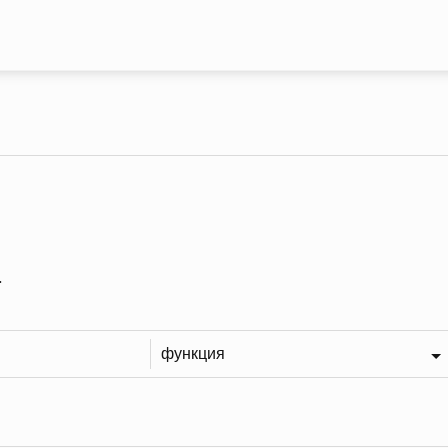
Премини към основното съдър
.
функция