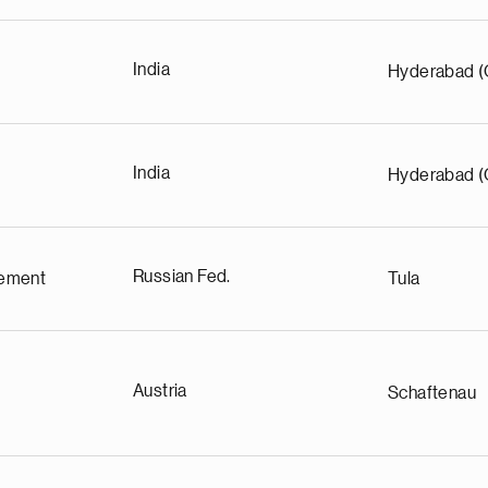
India
Hyderabad (
India
Hyderabad (
Russian Fed.
ement
Tula
Austria
Schaftenau