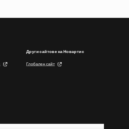
x
t
p
a
g
e
Други сайтове на Новартис
с
Глобален сайт