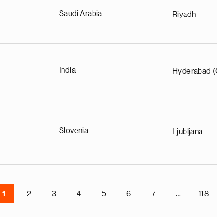
Saudi Arabia
Riyadh
India
Hyderabad (
Slovenia
Ljubljana
1
2
3
4
5
6
7
…
118