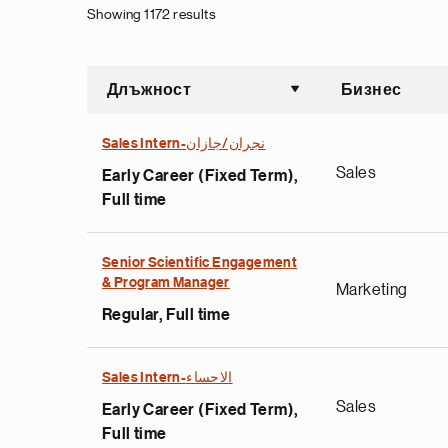
Showing 1172 results
Длъжност
Бизнес
Sort asce
Sales Intern-نجران/جازان
Sales
Early Career (Fixed Term),
Full time
Senior Scientific Engagement
& Program Manager
Marketing
Regular, Full time
Sales Intern-الاحساء
Sales
Early Career (Fixed Term),
Full time