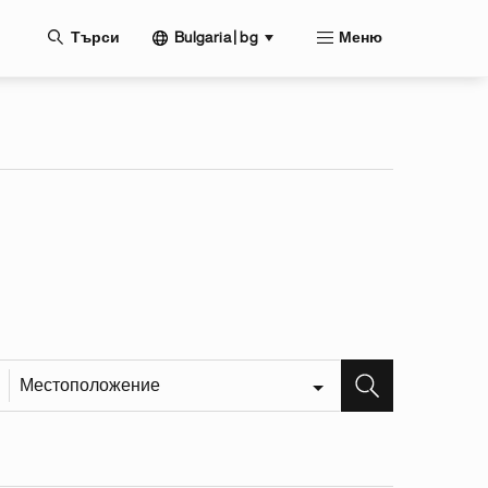
жание
Bulgaria | bg
Търси
Меню
Местоположение