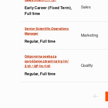
Sales Intern-القريات
Sales
Early Career (Fixed Term),
Full time
Senior Scientific Operations
e
Manager
Marketing
g
Regular, Full time
a
p
s
Odgovorna oseba za
u
sproščanje zdravil na trg (m/
Quality
ž/d) / QP (m/f/d)
o
i
Regular, Full time
v
e
Pagination
r
P
‹