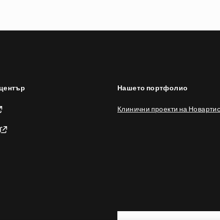
център
Нашето портфолио
Клинични проекти на Новарти
Footer Site Search