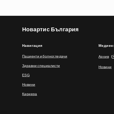
Новартис България
Навигация
Медиен 
Пациенти и болногледачи
Архив
Здравни специалисти
Новини
ESG
Новини
Кариера