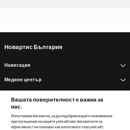
Новартис България
Навигация
Медиен център
Нашето портфолио
Вашата поверителност е важна за
нас.
Други сайтове на Новартис
Използваме бисквитки, за да подобрим вашето изживяване
при посещение на нашите уебсайтове: бисквитките за
Footer Site Search
ефективност ни показват как използвате този уебсайт,