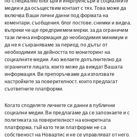
по-специално блогъри и инфлуенсъри в социалните
медии и да осъществим контакт с тях. Това може да
включва Ваши лични данни под формата на
коментари, съобщения, блог постове, снимки и видеа,
въпреки че ще предприемем мерки, за да ограничим
тази лична информация до необходимия минимум и
да не я съхраняваме за период, по дълъг от
необходимия за дейността по мониторинг на
социалните медии. Ако желаете допълнително да
ограничите лицата, които може да виждат Вашата
информация, Ви препоръчваме да използвате
настройките за поверителност, които предлагат
съответните платформи.
Когато споделяте личните си данни в публични
социални медии, Ви предлагаме да се запознаете и с
политиката за поверителност на конкретната
платформа, тъй като тези платформи не са
собственост на Новартис и не се управляват от него.