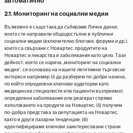
автоматично
2.1. Мониторинг на социални медии
Възможно е също така да събираме Лични данни,
които сте направили общодостъпни в публични
социални медии (включително блогове, форуми и др.),
които са свързани с Новартис, продуктите на
Новартис и лекарства и заболявания като цяло. Тази
дейност, която се нарича „мониторинг на социални
медии“, се основава на нашите легитимни търговски
интереси например (i) да разберем по-добре начина,
по който определени ключови аудитории като
медицински специалисти или пациенти възприемат
определени заболявания или реагират спрямо
използването на продукти на Новартис; (ii) получим
по-добра представа за репутацията на Новартис,
както и други пазарни тенденции; (iii)
идентифицираме ключови заинтересовани страни