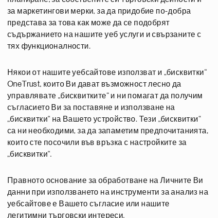
за маркетингови мерки, за да придобие по-добра
представа за това как може да се подобрят
съдържанието на нашите уеб услуги и свързаните с
тях функционалности.
Някои от нашите уебсайтове използват и „бисквитки“
OneTrust, които Ви дават възможност лесно да
управлявате „бисквитките“ и ни помагат да получим
съгласието Ви за поставяне и използване на
„бисквитки“ на Вашето устройство. Тези „бисквитки“
са ни необходими, за да запаметим предпочитанията,
които сте посочили във връзка с настройките за
„бисквитки“.
Правното основание за обработване на Личните Ви
данни при използването на инструменти за анализ на
уебсайтове е Вашето съгласие или нашите
легитимни търговски интереси.