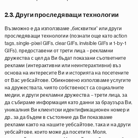
2.3. Други проследяващи технологии
Възможно е да използваме „бисквитки“ или други
проследяващи технологии (познати още като action
tags, single-pixel GIFs, clear GIFs, invisible GIFs и 1-by-1
GIFs), предоставени от трети лица – рекламни
дружества с цел да Ви бъдат показани съответните
реклами (интерактивни или неинтерактивни) въз
основа на интересите Ви и историята на посетените
от Вас уебсайтове. Обикновено използваме услугите
на дружествата, чиято собственост са социалните
медии, и други рекламни дружества – трети лица, за
да събираме информация като данни за браузъра Ви,
уникалния Ви клиентски идентификационен номер и
др., за да бъдем в състояние да Ви показваме
реклами както на нашите уебсайтове, така и на други
уебсайтове, които може да посетите. Моля,