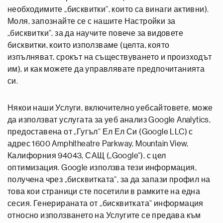
необходимите „бисквитки“, които са винаги активни).
Моля, запознайте се с нашите Настройки за
„бисквитки“, за да научите повече за видовете
бисквитки, които използваме (целта, която
изпълняват, срокът на съществуването и произходът
им), и как можете да управлявате предпочитанията
си.
Някои наши Услуги, включително уебсайтовете, може
да използват услугата за уеб анализ Google Analytics,
предоставена от „Гугъл“ Ел Ел Си (Google LLC) с
адрес 1600 Amphitheatre Parkway, Mountain View,
Калифорния 94043, САЩ („Google“), с цел
оптимизация. Google използва тези информация,
получена чрез „бисквитката“, за да запази профил на
това кои страници сте посетили в рамките на една
сесия. Генерираната от „бисквитката“ информация
относно използването на Услугите се предава към