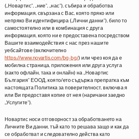
(„Новартис“, „ние“, „нас“), събира и обработва
информация, свързана с Вас, която пряко или
непряко Ви идентифицира („Лични данни“), било то
самостоятелно или в комбинация с друга
информация, която ни е предоставена посредством
Вашите взаимодействия с нас през нашите
уебсайтове (включително
https://www.novartis.com/bg-bg/
) или чрез коя да е
мобилна страница, приложения или друга услуга
(както офлайн, така и онлайн) на „Новартис
България“ ЕООД, която/ето съдържа препратка към
настоящата Политика за поверителност, включва я
или Ви предоставя копие от нея (наричани заедно
„Услугите“).
Новартис носи отговорност за обработването на
Личните Ви данни, тъй като то решава защо и как да
се обработват и следователно действа като