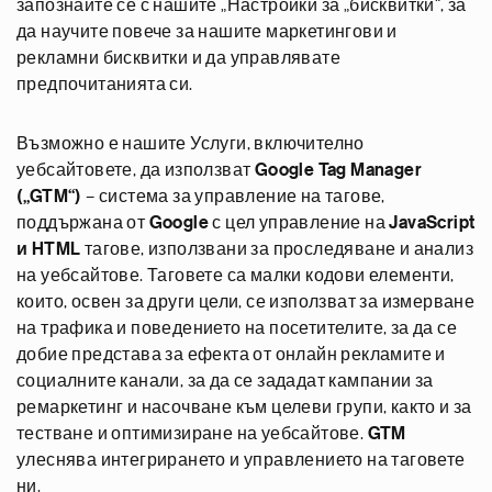
запознайте се с нашите „Настройки за „бисквитки“, за
да научите повече за нашите маркетингови и
рекламни бисквитки и да управлявате
предпочитанията си.
Възможно е нашите Услуги, включително
уебсайтовете, да използват
Google Tag Manager
(„GTM“)
– система за управление на тагове,
поддържана от
Google
с цел управление на
JavaScript
и HTML
тагове, използвани за проследяване и анализ
на уебсайтове. Таговете са малки кодови елементи,
които, освен за други цели, се използват за измерване
на трафика и поведението на посетителите, за да се
добие представа за ефекта от онлайн рекламите и
социалните канали, за да се зададат кампании за
ремаркетинг и насочване към целеви групи, както и за
тестване и оптимизиране на уебсайтове.
GTM
улеснява интегрирането и управлението на таговете
ни.