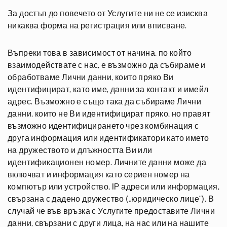
За достъп до повечето от Услугите ни не се изисква
никаква форма на регистрация или вписване.
Въпреки това в зависимост от начина, по който
взаимодействате с нас, е възможно да събираме и
обработваме Лични данни, които пряко Ви
идентифицират, като име, данни за контакт и имейл
адрес. Възможно е също така да събираме Лични
данни, които не Ви идентифицират пряко, но правят
възможно идентифицирането чрез комбинация с
друга информация или идентификатори като името
на дружеството и длъжността Ви или
идентификационен номер. Личните данни може да
включват и информация като сериен номер на
компютър или устройство, IP адреси или информация,
свързана с дадено дружество („юридическо лице“). В
случай че във връзка с Услугите предоставите Лични
данни, свързани с други лица, на нас или на нашите