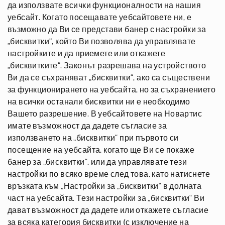
да използвате всички функционалности на нашия
уебсайт. Когато посещавате уебсайтовете ни, е
възможно да Ви се представи банер с настройки за
„бисквитки“, който Ви позволява да управлявате
настройките и да приемете или откажете
„бисквитките“. Законът разрешава на устройството
Ви да се съхраняват „бисквитки“, ако са съществени
за функционирането на уебсайта, но за съхранението
на всички останали бисквитки ни е необходимо
Вашето разрешение. В уебсайтовете на Новартис
имате възможност да дадете съгласие за
използването на „бисквитки“ при първото си
посещение на уебсайта, когато ще Ви се покаже
банер за „бисквитки“, или да управлявате тези
настройки по всяко време след това, като натиснете
връзката към „Настройки за „бисквитки“ в долната
част на уебсайта. Тези настройки за „бисквитки“ Ви
дават възможност да дадете или откажете съгласие
за всяка категория бисквитки (с изключение на