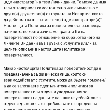
„администратор“ на тези Лични данни. То може да има
тази отговорност самостоятелно или съвместно с
друго(и) дружество(а) от групата на Новартис, които
да действат като „съвместен(и) администратори(и)“.
Настоящата Политика за поверителност разглежда
начините, по които зачитаме правата Ви на
поверителност по отношение на обработването на
Личните Ви данни във връзка с Услугите и/или за
целите, описани в настоящата Политика за
поверителност.
Макар настоящата Политика за поверителност да е
предназначена за физически лица, които си
взаимодействат с Услугите, може да бъдете помолен/
а да се запознаете с допълнителни политики за
поверителност или отделни уведомления за
поверителност на данните на нашите уебсайтове в
отделни държави, ако пребивавате в определена
територия или когато използвате определени