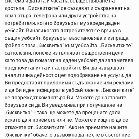
система и датата и часа на осъществяване на
достъпа. „Бисквитките“ се създават и съхраняват на
компютъра, телефона или други устройства на
потребителя, когато браузърът му зареди даден
уебсайт. Винаги когато потребителят се връща в
същия уебсайт, браузърът възстановява и изпраща
файла с тази „бисквитка“ към уебсайта. „Бисквитките“
са полезни, понеже изпълняват съществени цели
като това да помагат на даден уебсайт да запаметява
предпочитанията и настройките Ви, да извършват
аналитична дейност с цел подобряване на услуги, да
Ви предоставят приложими съдържание или реклами
и да Ви идентифицират в уебсайтовете. „Бисквитките“
не повреждат компютъра Ви. Можете да настроите
браузъра си да Ви уведомява при получаване на
„бисквитка“ – така ще можете да прецените дали
искате да я приемете или не. Можете и изцяло да се
откажете от „бисквитките“. Ако не приемете нашите
„бисквитки“ обаче, е възможно да не сте в състояние