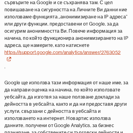
сървърите на Google и се съхранява там. С цел
повишаване на сигурността на Личните Ви данни ние
използваме функцията „анонимизиране на IP адреса“
или други функции, предоставени от Google, за да
осигурим анонимността Ви. Повече информация за
начина, по който функционира анонимизирането на IP
адреса, ще намерите, като натиснете
https://support.google.com/analytics/answer/2763052
.
Google ще използва тази информация от наше име, за
да направи оценка на начина, по който използвате
уебсайта, да изготвя за наше ползване доклади за
дейността в уебсайта, както и да ни предоставя други
услуги, свързани с дейността в уебсайта и
използването на интернет. Новартис използва
данните, получени от Google Analytics, за бизнес
планиране, за собствените си търговски дейности и