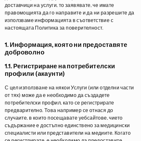
доставчици на услуги, то заявявате, че имате
правомощията да го направите и да ни разрешите да
използваме информацията в съответствие с
настоящата Политика за поверителност.
1. Информация, която ни предоставяте
доброволно
1.1. Регистриране на потребителски
профили (акаунти)
С цел използване на някои Услуги (или отделни части
от тях) може да е необходимо да създадете
потребителски профил, като се регистрирате
предварително. Това например се отнася до
случаите, в които посещавате уебсайтове, чието
съдържание е достъпно единствено за медицински
специалисти или представители на медиите. Когато
се регистрирате, е необходимо да предоставите