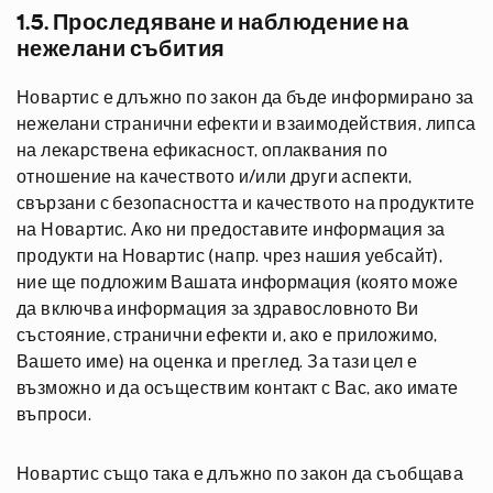
1.5. Проследяване и наблюдение на
нежелани събития
Новартис е длъжно по закон да бъде информирано за
нежелани странични ефекти и взаимодействия, липса
на лекарствена ефикасност, оплаквания по
отношение на качеството и/или други аспекти,
свързани с безопасността и качеството на продуктите
на Новартис. Ако ни предоставите информация за
продукти на Новартис (напр. чрез нашия уебсайт),
ние ще подложим Вашата информация (която може
да включва информация за здравословното Ви
състояние, странични ефекти и, ако е приложимо,
Вашето име) на оценка и преглед. За тази цел е
възможно и да осъществим контакт с Вас, ако имате
въпроси.
Новартис също така е длъжно по закон да съобщава