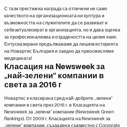
С тази престижна награда са отличени не само
качеството на организационната ни култура и
възможността на служителите да се развиват и
себеактуализират в организацията, но и дава оценка
за професионализма и отдадеността на целия екип.
Ентусиазирани продължаваме да пишем историята
на Новартис България и заедно да преосмисляме
медицината!
Класация на Newsweek за
„най-зелени“ компании в
света за 2016 г
Новартис е класирана сред най-добрите „зелени“
компании в света през 2016 г. в Класацията на
Newsweek за „зелени“ компании (Newsweek Green
Rankings). От 2009 г. Класацията на Newsweek за
„зелени“ компании, създадена съвместно с Corporate