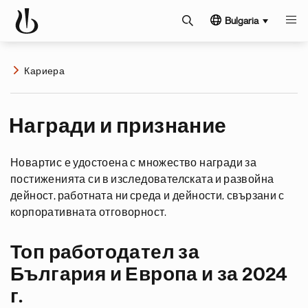
Bulgaria
Кариера
Награди и признание
Новартис е удостоена с множество награди за
постиженията си в изследователската и развойна
дейност, работната ни среда и дейности, свързани с
корпоративната отговорност.
Топ работодател за
България и Европа и за 2024
г.