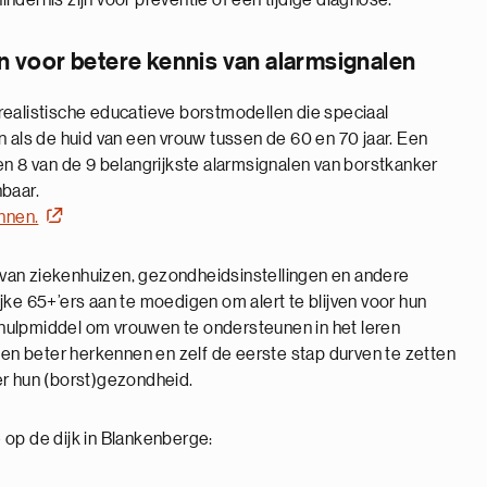
dernis zijn voor preventie of een tijdige diagnose.
 voor betere kennis van alarmsignalen
realistische educatieve borstmodellen die speciaal
n als de huid van een vrouw tussen de 60 en 70 jaar. Een
en 8 van de 9 belangrijkste alarmsignalen van borstkanker
baar.
ennen.
van ziekenhuizen, gezondheidsinstellingen en andere
jke 65+’ers aan te moedigen om alert te blijven voor hun
hulpmiddel om vrouwen te ondersteunen in het leren
alen beter herkennen en zelf de eerste stap durven te zetten
er hun (borst)gezondheid.
 op de dijk in Blankenberge: