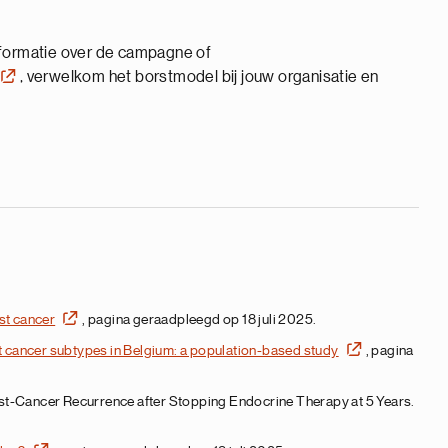
formatie over de campagne of
, verwelkom het borstmodel bij jouw organisatie en
st cancer
, pagina geraadpleegd op 18 juli 2025.
t cancer subtypes in Belgium: a population-based study
, pagina
east-Cancer Recurrence after Stopping Endocrine Therapy at 5 Years.