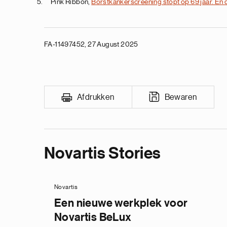
Pink Ribbon,
Borstkankerscreening stopt op 69 jaar. En
FA-11497452, 27 August 2025
Afdrukken
Bewaren
Novartis Stories
Novartis
Een nieuwe werkplek voor
Novartis BeLux