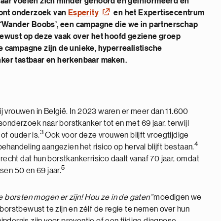
jaar voelen zich minder gehoord en geïnformeerd en
toont onderzoek van
Esperity
en het Expertisecentrum
‘Wander Boobs’, een campagne die we in partnerschap
bewust op deze vaak over het hoofd geziene groep
e campagne zijn de unieke, hyperrealistische
nker tastbaar en herkenbaar maken.
j vrouwen in België. In 2023 waren er meer dan 11.600
sonderzoek naar borstkanker tot en met 69 jaar, terwijl
3
of ouder is.
Ook voor deze vrouwen blijft vroegtijdige
4
handeling aangezien het risico op herval blijft bestaan.
cht dat hun borstkankerrisico daalt vanaf 70 jaar, omdat
5
sen 50 en 69 jaar.
e borsten mogen er zijn! Hou ze in de gaten”
moedigen we
 borstbewust te zijn en zélf de regie te nemen over hun