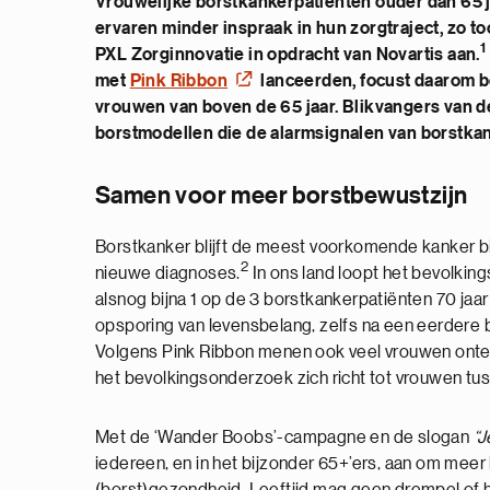
Vrouwelijke borstkankerpatiënten ouder dan 65 
ervaren minder inspraak in hun zorgtraject, zo 
1
PXL Zorginnovatie in opdracht van Novartis aan.
met
Pink Ribbon
lanceerden, focust daarom 
vrouwen van boven de 65 jaar. Blikvangers van d
borstmodellen die de alarmsignalen van borstka
Samen voor meer borstbewustzijn
Borstkanker blijft de meest voorkomende kanker bi
2
nieuwe diagnoses.
In ons land loopt het bevolking
alsnog bijna 1 op de 3 borstkankerpatiënten 70 jaar 
opsporing van levensbelang, zelfs na een eerdere be
Volgens Pink Ribbon menen ook veel vrouwen ontere
het bevolkingsonderzoek zich richt tot vrouwen tus
Met de ‘Wander Boobs’-campagne en de slogan
“J
iedereen, en in het bijzonder 65+’ers, aan om meer