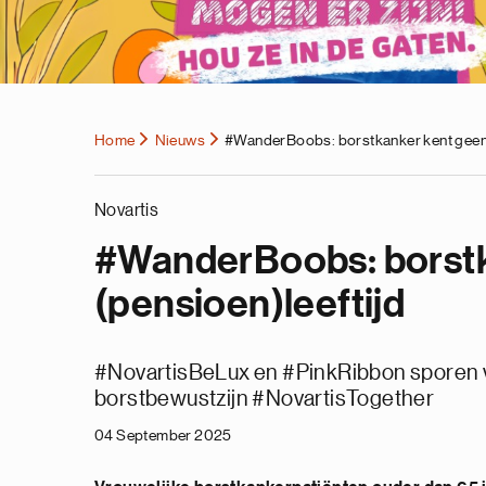
Home
Nieuws
#WanderBoobs: borstkanker kent geen 
Novartis
#WanderBoobs: borstk
(pensioen)leeftijd
#NovartisBeLux en #PinkRibbon sporen 
borstbewustzijn #NovartisTogether
04 September 2025