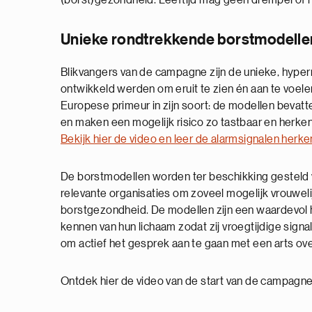
(borst)gezondheid. Leeftijd mag geen drempel of hin
Unieke rondtrekkende borstmodellen
Blikvangers van de campagne zijn de unieke, hyper
ontwikkeld werden om eruit te zien én aan te voele
Europese primeur in zijn soort: de modellen bevatt
en maken een mogelijk risico zo tastbaar en herken
Bekijk hier de video en leer de alarmsignalen herk
De borstmodellen worden ter beschikking gesteld 
relevante organisaties om zoveel mogelijk vrouweli
borstgezondheid. De modellen zijn een waardevol 
kennen van hun lichaam zodat zij vroegtijdige sign
om actief het gesprek aan te gaan met een arts ov
Ontdek hier de video van de start van de campagne