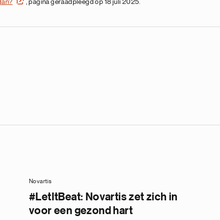
 dan?
, pagina geraadpleegd op 18 juli 2025.
Novartis
#LetItBeat: Novartis zet zich in
voor een gezond hart