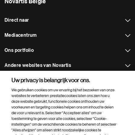
Novartis België
Direct naar
Mediacentrum
Ons portfolio
Andere websites van Novartis
Uw privacy is belangrijk voor ons.
Footer Site Search
We gebruiken cookies om uw ervaring bij het bezoeken van onze
websites te verbeteren: prestatiecookies laten ons zien hoe u
deze website gebruikt, functionele cookies onthouden uw
voorkeuren en targeting cookies helpen ons om inhoud te delen
die voor u relevant is. Selecteer "Accepteer alles" om uw
toestemming te geven voor alle cookies, selecteer "Cookie-
instellingen" om de verschillende cookies te beheren of selecteer
Onder
© 2026 Novartis AG
"Alles afwijzen" om alleen strikt noodzakelijke cookies te
footer