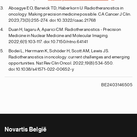
Aboagye EO, Barwick TD, Haberkorn U. Radiotheranostics in
oncology: Making precision medicine possible. CA Cancer J Clin.
2023;73(3):255-274. doi:10.3322/caac.21768
Duan H, Iagaru A, Aparici CM. Radiotheranostics - Precision
Medicine in Nuclear Medicine and Molecular Imaging.
2022;6(1):103-117. doi:10.7150/ntno.64141
Bodei L, Herrmann K, Schöder H, Scott AM, Lewis JS.
Radiotheranostics in oncology: current challenges and emerging
opportunities. Nat Rev Clin Oncol. 2022;19(8):534-550.
doi:10.1038/s41571-022-00652-y
BE2403146505
Novartis België