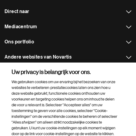
Direct naar
Mediacentrum
Ons portfolio
Andere websites van Novartis
Uw privacy is belangrijk voor ons.
Footer Site Search
We gebruiken cookies om uw ervaring bij het bezoeken van onze
websites te verbeteren: prestatiecookies laten ons zien hoe u
deze website gebruikt, functionele cookies onthouden uw
voorkeuren en targeting cookies helpen ons om inhoud te delen
die voor u relevant is. Selecteer "Accepteer alles" om uw
toestemming te geven voor alle cookies, selecteer "Cookie-
instellingen" om de verschillende cookies te beheren of selecteer
Onder
© 2026 Novartis AG
"Alles afwijzen" om alleen strikt noodzakelijke cookies te
footer
gebruiken. U kunt uw cookie-instellingen op elk moment wijzigen
Privacybeleid
Gebruiksvoorwaarden
Toegankelijkheid
door op de link voor cookie-instellingen op de website te klikken.
Algemene inkoop voorwaarden
Algemene Verkoopsvoorwaarden