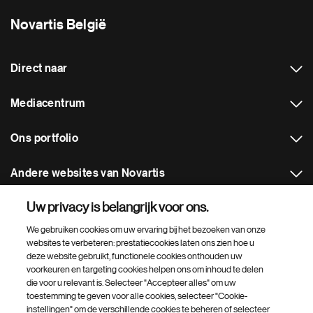
Novartis België
Direct naar
Mediacentrum
Ons portfolio
Andere websites van Novartis
Uw privacy is belangrijk voor ons.
Footer Site Search
We gebruiken cookies om uw ervaring bij het bezoeken van onze
websites te verbeteren: prestatiecookies laten ons zien hoe u
deze website gebruikt, functionele cookies onthouden uw
voorkeuren en targeting cookies helpen ons om inhoud te delen
die voor u relevant is. Selecteer "Accepteer alles" om uw
toestemming te geven voor alle cookies, selecteer "Cookie-
instellingen" om de verschillende cookies te beheren of selecteer