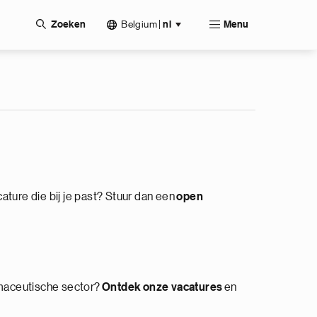
Belgium
|
Zoeken
nl
Menu
ature die bij je past? Stuur dan een
open
rmaceutische sector?
Ontdek
onze vacatures
en