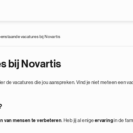
Overslaan en naar de inhoud gaan
enstaande vacatures bij Novartis
 bij Novartis
er de vacatures die jou aanspreken. Vind je niet meteen een vac
?
en van mensen te verbeteren
. Heb jij al enige
ervaring
in de fa