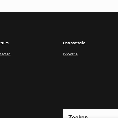
ntrum
Ons portfolio
tacten
Innovatie
Footer Site Search