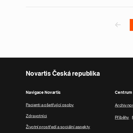
v
e
Pagination
r
P
‹
Novartis Česká republika
Navigace Novartis
Centrum 
Pacienti a ošetřující osoby
Archiv no
Zdravotníci
Příběhy
Životní prostředí a sociální aspekty