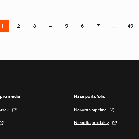
1
2
3
4
5
6
7
…
45
pro média
Naše portofolio
vinek
Novartis pipeline
Novartis produkty