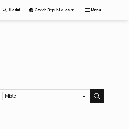
Czech Republic
|
Hledat
cs
Menu
Místo