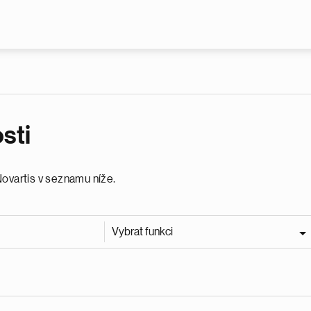
Skip to main content
sti
Novartis v seznamu níže.
Vybrat funkci