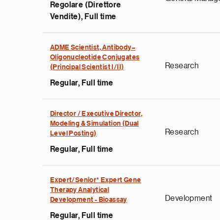
Regolare (Direttore
Vendite), Full time
ADME Scientist, Antibody–
Oligonucleotide Conjugates
Research
(Principal Scientist I/II)
Regular, Full time
Director / Executive Director,
Modeling & Simulation (Dual
e
Research
Level Posting)
g
Regular, Full time
a
p
s
Expert/Senior* Expert Gene
u
Therapy Analytical
Development
Development - Bioassay
o
i
Regular, Full time