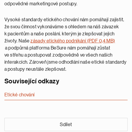
odpovědné marketingové postupy.
Vysoké standardy etického chování nám pomáhají zajistit,
že svou činnost vykonáváme s ohledem na náš závazek
k pacientům a naše poslání, kterým je zlepšovat jejich
životy. Naše
zásady etického podnikání (PDF 0,4 MB)
a podpůrná platforma BeSure nám pomáhají zůstat
ve střehu a postupovat zodpovědně ve všech našich
interakcích. Zároveň jsme odhodláni naše etické standardy
a postupy neustále zlepšovat.
Související odkazy
Etické chování
Sdílet