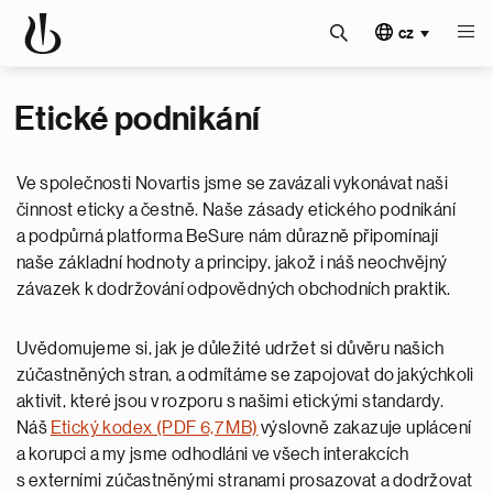
cz
Etické podnikání
Ve společnosti Novartis jsme se zavázali vykonávat naši
činnost eticky a čestně. Naše zásady etického podnikání
a podpůrná platforma BeSure nám důrazně připomínají
naše základní hodnoty a principy, jakož i náš neochvějný
závazek k dodržování odpovědných obchodních praktik.
Uvědomujeme si, jak je důležité udržet si důvěru našich
zúčastněných stran, a odmítáme se zapojovat do jakýchkoli
aktivit, které jsou v rozporu s našimi etickými standardy.
Náš
Etický kodex (PDF 6,7 MB)
výslovně zakazuje uplácení
a korupci a my jsme odhodláni ve všech interakcích
s externími zúčastněnými stranami prosazovat a dodržovat