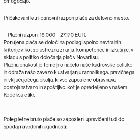
omogočajo.
Pričakovani letni osnovni razpon plače za delovno mesto:
Plačni razpon: 18.000 – 27.170 EUR.
Ponujena plača se določi na podlagi spolno nevtralnih
kriterijev, kot so ustrezna znanja, kompetence in izkušnje, v
skladu s politiko določanja plač v Novartisu.
Plačna enakost je temeljno načelo naše kadrovske politike
in odraža našo zavezo k ustvarjanju raznolikega, pravičnega
in vključujočega okolja, ki vse zaposlene obravnava
dostojanstveno in spoštljivo, kot je opredeljeno v našem
Kodeksu etike.
Poleg letne bruto plače so zaposleni upravičeni tudi do
spodaj navedenih ugodnosti: