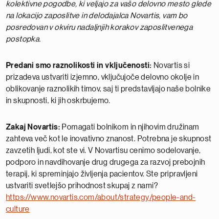
kolektivne pogodbe, ki veljajo za vašo delovno mesto glede
na lokacijo zaposlitve in delodajalca Novartis, vam bo
posredovan v okviru nadaljnjih korakov zaposlitvenega
postopka.
Predani smo raznolikosti in vključenosti:
Novartis si
prizadeva ustvariti izjemno, vključujoče delovno okolje in
oblikovanje raznolikih timov, saj ti predstavljajo naše bolnike
in skupnosti, ki jih oskrbujemo.
Zakaj Novartis:
Pomagati bolnikom in njihovim družinam
zahteva več kot le inovativno znanost. Potrebna je skupnost
zavzetih ljudi, kot ste vi. V Novartisu cenimo sodelovanje,
podporo in navdihovanje drug drugega za razvoj prebojnih
terapij, ki spreminjajo življenja pacientov. Ste pripravljeni
ustvariti svetlejšo prihodnost skupaj z nami?
https://www.novartis.com/about/strategy/people-and-
culture