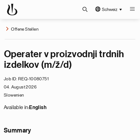
Schweiz
Offene Stellen
Operater v proizvodnji trdnih
izdelkov (m/ž/d)
Job ID
REQ-10080751
04. August 2026
Slowenien
Available in:
English
Summary