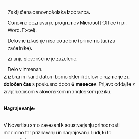
Zaključena osnovnošolska izobrazba.
Osnovno poznavanje programov Microsoft Office (npr.
Word, Excel).
Delovne izkušnje niso potrebne (primerno tudi za
začetnike).
Znanje slovenščine je zaželeno.
Delo v izmenah.
Z izbranim kandidatom bomo sklenili delovno razmerje za
določen čas
s poskusno dobo
6 mesecev
. Prijavo oddajte z
življenjepisom v slovenskem in angleškem jeziku.
Nagrajevanje:
V Novartisu smo zavezani k soustvarjanju prihodnosti
medicine ter priznavanju in nagrajevanju ljudi, ki to