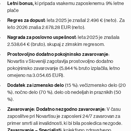
Letni bonus,
ki pripada vsakemu zaposlenemu: 9% letne
plače
Regres za dopust
: leta 2025 je znašal 2.496 € (neto). Za
leto 2026 znaša 2.678,28 EUR (neto).
Nagrada za poslovno uspešnost
: leta 2025 je znašala
2.538,64 € (bruto), skupaj z zimskim regresom.
Prostovoljno dodatno pokojninsko zavarovanje
:
Novartis v Sloveniji zagotavlja prostovoljno dodatno
pokojninsko zavarovanje (5,844 % bruto izplačila, letno
omejeno na 3.054,65 EUR).
Dodatek za izmensko delo
(15 %); večizmensko delo (20
%), nočno delo (70 %), delo ob nedeljah in praznikih (50
%).
Zavarovanje:
Dodatno nezgodno zavarovanje:
V času
zaposlitve pri Novartisu je zaposleni 24/7 zavarovan za
primer smrti ali invalidnosti, ki bi bila posledica nezgode.
Zavarovanje – Specialisti
: kolektivno zdravstveno