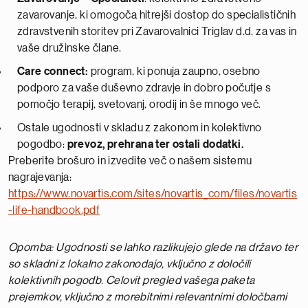
zavarovanje, ki omogoča hitrejši dostop do specialističnih
zdravstvenih storitev pri Zavarovalnici Triglav d.d. za vas in
vaše družinske člane.
Care connect:
program, ki ponuja zaupno, osebno
podporo za vaše duševno zdravje in dobro počutje s
pomočjo terapij, svetovanj, orodij in še mnogo več.
Ostale ugodnosti v skladu z zakonom in kolektivno
pogodbo:
prevoz, prehrana ter ostali dodatki.
Preberite brošuro in izvedite več o našem sistemu
nagrajevanja:
https://www.novartis.com/sites/novartis_com/files/novartis
-life-handbook.pdf
Opomba: Ugodnosti se lahko razlikujejo glede na državo ter
so skladni z lokalno zakonodajo, vključno z določili
kolektivnih pogodb
. Celovit pregled vašega paketa
prejemkov, vključno z morebitnimi relevantnimi določbami