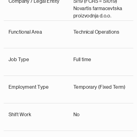
Company / Legal Entity
SI19 (FCRS = SI019)
Novartis farmacevtska
proizvodnja d.o.o.
Functional Area
Technical Operations
Job Type
Full time
Employment Type
Temporary (Fixed Term)
Shift Work
No