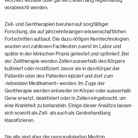
Wochen, Monate oder gar ein Leben lang regelmässig
verabreicht werden.
Zell- und Gentherapien beruhen auf sorgfältiger
Forschung, die auf jahrzehntelangen wissenschaftlichen
Fortschritten aufbaut. Die dazu nötigen Kerntechnologien
wurden von zahllosen Fachleuten zuerst im Labor und
später in der klinischen Praxis getestet und optimiert. Bei
der Zelltherapie werden Zellen ausserhalb des Körpers
kultiviert oder modifiziert, bevor sie in den Körper der
Patientin oder des Patienten injiziert und dort zum
«lebenden Medikament» werden. Im Zuge der
Gentherapie werden entweder im Körper oder ausserhalb
Gene ersetzt, deaktiviert oder in Zellen eingebracht, um
eine Krankheit zu behandeln. Einige dieser Ansätze lassen
sich sowohl als Zell- als auch als Genbehandlung
klassifizieren.
Sie alle sind aber der personalisierten Medizin