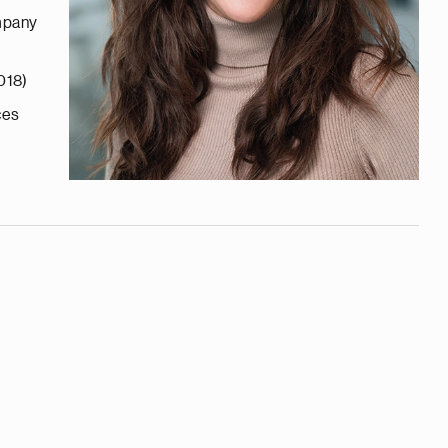
mpany
018)
ces