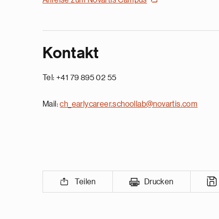
Anreise zum Novartis Campus
Kontakt
Tel: +41 79 895 02 55
Mail:
ch_earlycareer.schoollab@novartis.com
Teilen
Drucken