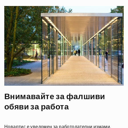
Внимавайте за фалшиви
обяви за работа
Новартис е уведомен за работодателни измами,