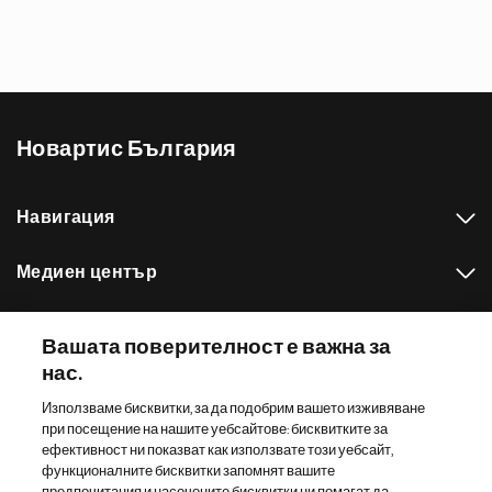
Новартис България
Навигация
Медиен център
Нашето портфолио
Вашата поверителност е важна за
нас.
Други сайтове на Новартис
Използваме бисквитки, за да подобрим вашето изживяване
при посещение на нашите уебсайтове: бисквитките за
Footer Site Search
ефективност ни показват как използвате този уебсайт,
функционалните бисквитки запомнят вашите
предпочитания и насочените бисквитки ни помагат да