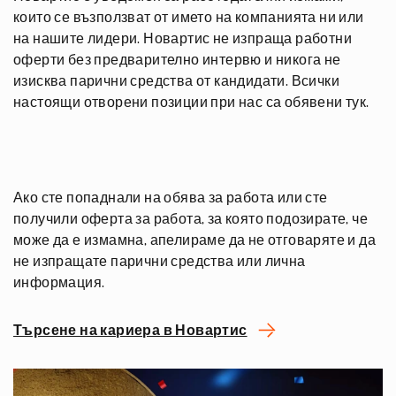
които се възползват от името на компанията ни или
на нашите лидери. Новартис не изпраща работни
оферти без предварително интервю и никога не
изисква парични средства от кандидати. Всички
настоящи отворени позиции при нас са обявени тук.
Ако сте попаднали на обява за работа или сте
получили оферта за работа, за която подозирате, че
може да е измамна, апелираме да не отговаряте и да
не изпращате парични средства или лична
информация.
Търсене на кариера в Новартис