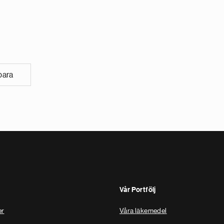
para
Vår Portfölj
er
Våra läkemedel