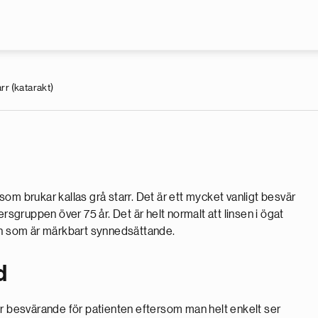
Hoppa till huvudinnehåll
rr (katarakt)
om brukar kallas grå starr. Det är ett mycket vanligt besvär
rsgruppen över 75 år. Det är helt normalt att linsen i ögat
sen som är märkbart synnedsättande.
d
ir besvärande för patienten eftersom man helt enkelt ser