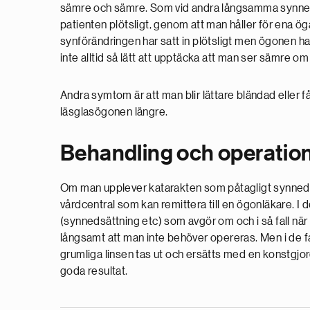
sämre och sämre. Som vid andra långsamma synnedsä
patienten plötsligt, genom att man håller för ena ögat
synförändringen har satt in plötsligt men ögonen ha
inte alltid så lätt att upptäcka att man ser sämre om 
Andra symtom är att man blir lättare bländad eller f
läsglasögonen längre.
Behandling och operatio
Om man upplever katarakten som påtagligt synnedsä
vårdcentral som kan remittera till en ögonläkare. I de
(synnedsättning etc) som avgör om och i så fall nä
långsamt att man inte behöver opereras. Men i de fall
grumliga linsen tas ut och ersätts med en konstgjor
goda resultat.