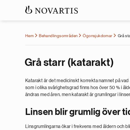
Hem
Behandlingsområden
Ögonsjukdomar
Grå sta
Grå starr (katarakt)
Katarakt är det medicinskt korrekta namnet på vad s
som i olika svårighetsgrad finns hos över 50 % i ålde
ändras med åren, men katarakt är grumlingar i lin
Linsen blir grumlig över ti
Linsgrumlingarna ökar i frekvens med åldern och bl