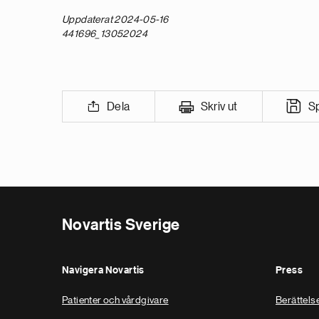
Uppdaterat 2024-05-16
441696_13052024
Dela
Skriv ut
S
Novartis Sverige
Navigera Novartis
Press
Patienter och vårdgivare
Berättels