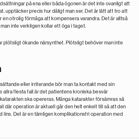
ttningar på ena eller båda ögonen är det inte ovanligt att
, upptäcker precis hur dåligt man ser. Det är lätt att tro att
r en otrolig förmåga att kompensera varandra. Det är alltså
man inte verkligen kollar ett öga i taget.
år plötsligt ökande närsynthet. Plötsligt behöver man inte
n
ttande eller irriterande bör man ta kontakt med sin
 allra flesta fall är det patientens kroniska besvär
r katarakten ska opereras. Många katarakter försämras så
 där operation är aktuell går den helt enkelt till så att den
d lins. Det är en tämligen komplikationsfri operation med