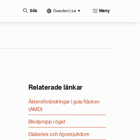
Sweden | se
Sök
Meny
Relaterade länkar
Åldersförändringar i gula fläcken
(AMD)
Blodpropp i ögat
Diabetes och ögonsjukdom