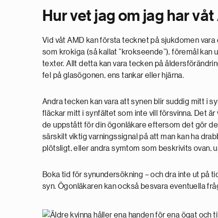
Hur vet jag om jag har vå
Vid våt AMD kan första tecknet på sjukdomen vara e
som krokiga (så kallat ”krokseende”), föremål kan 
texter. Allt detta kan vara tecken på åldersförändrin
fel på glasögonen, ens tankar eller hjärna.
Andra tecken kan vara att synen blir suddig mitt i syn
fläckar mitt i synfältet som inte vill försvinna. Det ä
de uppstått för din ögonläkare eftersom det gör det
särskilt viktig varningssignal på att man kan ha d
plötsligt, eller andra symtom som beskrivits ovan, 
Boka tid för synundersökning – och dra inte ut på ti
syn. Ögonläkaren kan också besvara eventuella frå