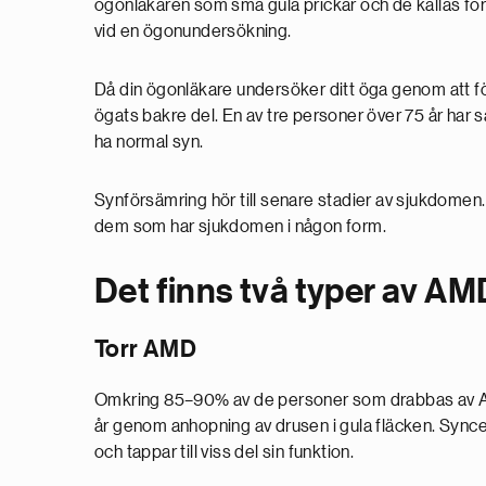
ögonläkaren som små gula prickar och de kallas fö
vid en ögonundersökning.
Då din ögonläkare undersöker ditt öga genom att för
ögats bakre del. En av tre personer över 75 år har 
ha normal syn.
Synförsämring hör till senare stadier av sjukdomen.
dem som har sjukdomen i någon form.
Det finns två typer av AMD
Torr AMD
Omkring 85–90% av de personer som drabbas av AMD
år genom anhopning av drusen i gula fläcken. Sync
och tappar till viss del sin funktion.