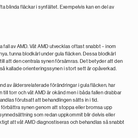
 blinda fläckar i synfältet. Exempelvis kan en del av
a fall av AMD. Våt AMD utvecklas oftast snabbt – inom
nya, tunna blodkärl under gula fläcken. Dessa blodkärl
 till att den centrala synen försämras. Det betyder att den
å kallade orienteringssynen i stort sett är opåverkad.
 av åldersrelaterade förändringar i gula fläcken, har
till torr och våt AMD är okänd men i båda fallen drabbar
las förutsatt att behandlingen sätts in i tid.
l förbättra synen genom att stoppa eller bromsa upp
n synnedsättning som redan uppkommit blir delvis eller
t viktigt att våt AMD diagnostiseras och behandlas så snabbt