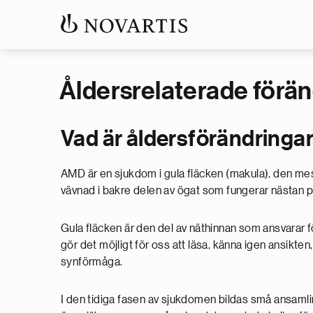
Åldersrelaterade förän
Vad är åldersförändringar
AMD är en sjukdom i gula fläcken (makula), den mest
vävnad i bakre delen av ögat som fungerar nästan 
Gula fläcken är den del av näthinnan som ansvarar f
gör det möjligt för oss att läsa, känna igen ansikten
synförmåga.
I den tidiga fasen av sjukdomen bildas små ansaml