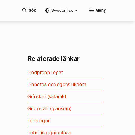
Sweden | se
Sök
Meny
Relaterade länkar
Blodpropp i ögat
Diabetes och ögonsjukdom
Grå starr (katarakt)
Grön starr (glaukom)
Torra ögon
Retinitis pigmentosa