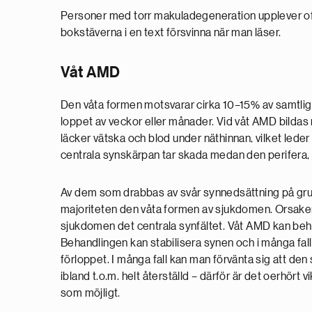
Personer med torr makuladegeneration upplever ofta
bokstäverna i en text försvinna när man läser.
Våt AMD
Den våta formen motsvarar cirka 10–15% av samtlig
loppet av veckor eller månader. Vid våt AMD bildas 
läcker vätska och blod under näthinnan, vilket leder
centrala synskärpan tar skada medan den perifera, s
Av dem som drabbas av svår synnedsättning på grund
majoriteten den våta formen av sjukdomen. Orsaken 
sjukdomen det centrala synfältet. Våt AMD kan behand
Behandlingen kan stabilisera synen och i många fal
förloppet. I många fall kan man förvänta sig att de
ibland t.o.m. helt återställd – därför är det oerhör
som möjligt.