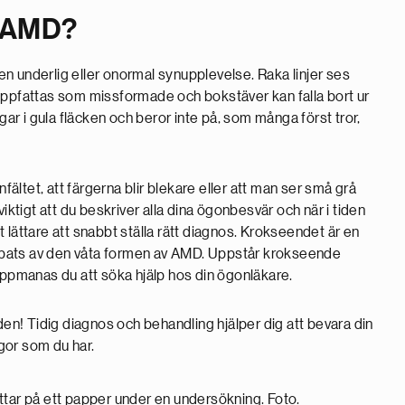
t AMD?
n underlig eller onormal synupplevelse. Raka linjer ses
uppfattas som missformade och bokstäver kan falla bort ur
gar i gula fläcken och beror inte på, som många först tror,
fältet, att färgerna blir blekare eller att man ser små grå
r viktigt att du beskriver alla dina ögonbesvär och när i tiden
 lättare att snabbt ställa rätt diagnos. Krokseendet är en
rabbats av den våta formen av AMD. Uppstår krokseende
uppmanas du att söka hjälp hos din ögonläkare.
den! Tidig diagnos och behandling hjälper dig att bevara din
gor som du har.