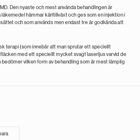
åt AMD. Den nyaste och mest använda behandlingen är
 läkemedel hämmar kärltillväxt och ges som en injektion i
t sättet och som används men endast tre är godkända att
sk terapi (som innebär att man sprutar ett speciellt
 fläcken med ett speciellt mycket svagt laserljus varvid de
en bedömer vilken form av behandling som är mest lämplig
para