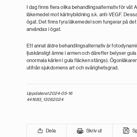
I dag finns flera olika behandlingsalternativ för v
läkemedel mot kärlnybildning s.k. anti-VEGF. Dessa
ögat. Det finns fyra läkemedel som fungerar på de
användas i ögat.
Ett annat äldre behandlingsalternativ är fotodynami
ljuskänsligt ämne i armen och därefter belyser gula
onormala kärlen i gula fläcken stängs). Ögonläkar
utifrån sjukdomens art och svårighetsgrad.
Uppdaterat 2024-05-16
441683_13052024
Dela
Skriv ut
S