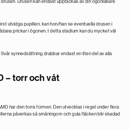
r drusen. Drusen kan endast upptäckas av din ögonläkare
st utvidga pupillen, kan hon/han se eventuella drusen i
sådana prickar i ögonen. I detta stadium kan du mycket väl
 Svår synnedsättning drabbar endast en liten del av alla
 – torr och våt
 har den torra formen. Den utvecklas i regel under flera
ellerna påverkas så småningom och gula fläcken blir skadad