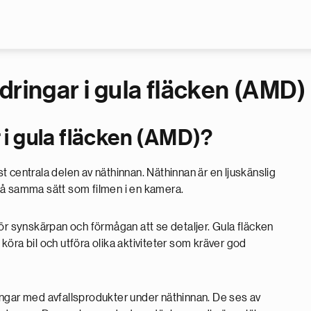
Hoppa till huvudinnehåll
dringar i gula fläcken (AMD)
 i gula fläcken (AMD)?
 centrala delen av näthinnan. Näthinnan är en ljuskänslig
på samma sätt som filmen i en kamera.
ör synskärpan och förmågan att se detaljer. Gula fläcken
, köra bil och utföra olika aktiviteter som kräver god
ingar med avfallsprodukter under näthinnan. De ses av