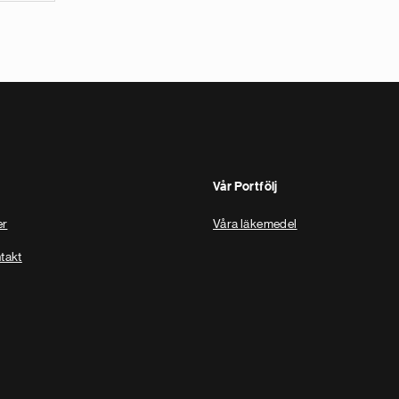
Vår Portfölj
er
Våra läkemedel
takt