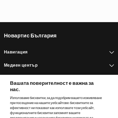
Новартис България
Навигация
Медиен център
Нашето портфолио
Вашата поверителност е важна за
нас.
Други сайтове на Новартис
Използваме бисквитки, за да подобрим вашето изживяване
при посещение на нашите уебсайтове: бисквитките за
Footer Site Search
ефективност ни показват как използвате този уебсайт,
функционалните бисквитки запомнят вашите
предпочитания и насочените бисквитки ни помагат да