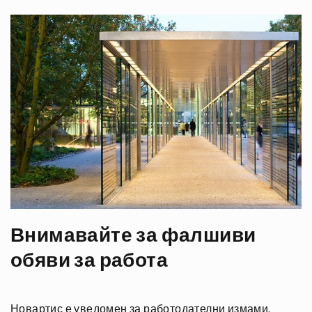
Внимавайте за фалшиви
обяви за работа
Новартис е уведомен за работодателни измами,