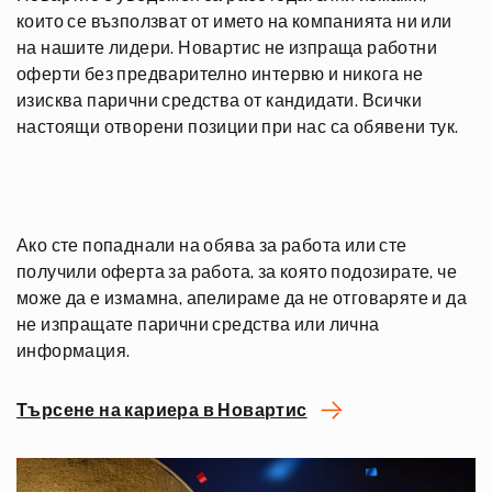
които се възползват от името на компанията ни или
на нашите лидери. Новартис не изпраща работни
оферти без предварително интервю и никога не
изисква парични средства от кандидати. Всички
настоящи отворени позиции при нас са обявени тук.
Ако сте попаднали на обява за работа или сте
получили оферта за работа, за която подозирате, че
може да е измамна, апелираме да не отговаряте и да
не изпращате парични средства или лична
информация.
Търсене на кариера в Новартис