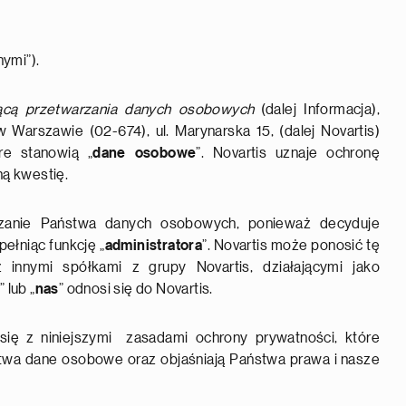
nymi”).
zącą przetwarzania danych osobowych
(dalej Informacja),
 Warszawie (02-674), ul. Marynarska 15, (dalej Novartis)
re stanowią „
dane osobowe
”. Novartis uznaje ochronę
ą kwestię.
rzanie Państwa danych osobowych, ponieważ decyduje
pełniąc funkcję „
administratora
”. Novartis może ponosić tę
 innymi spółkami z grupy Novartis, działającymi jako
” lub „
nas
” odnosi się do Novartis.
ę z niniejszymi zasadami ochrony prywatności, które
stwa dane osobowe oraz objaśniają Państwa prawa i nasze