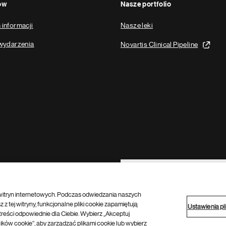
ów
Nasze portfolio
informacji
Nasze leki
wydarzenia
Novartis Clinical Pipeline
Footer Site Search
itryn internetowych. Podczas odwiedzania naszych
z tej witryny, funkcjonalne pliki cookie zapamiętują
Ustawienia pl
reści odpowiednie dla Ciebie. Wybierz „Akceptuj
lików cookie”, aby zarządzać plikami cookie lub wybierz