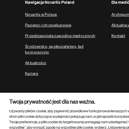
Nawigacja Novartis Poland
Dla medi
Novartis w Polsce
Archiwum 
Pacjenci i ich opiekunowie
Aktualne 
Przedstawiciele zawodów medycznych
Kontakt
Środowisko, społeczeństwo, ład
korporacyjny
Aktualności
Kariera
Twoja prywatność jest dla nas ważna.
Używamy plików cookie, aby zapewnić prawidłowe funkcjonowanienaszych w
stron pliki cookie dotyczące wydajności pokazują nam, w jaki sposób korzystasz 
Twoje preferencje, a pliki cookie do targetowania pomagają nam udostępniać t
Footer
© 2026 Novartis AG
wszystkie”, aby wyrazić zgodę na wszystkie pliki cookie, wybierz „Ustawienia p
Bottom