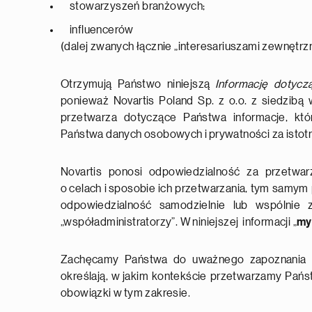
stowarzyszeń branżowych;
influencerów
(dalej zwanych łącznie „interesariuszami zewnętrz
Otrzymują Państwo niniejszą
Informację dotyc
ponieważ Novartis Poland Sp. z o.o. z siedzibą w
przetwarza dotyczące Państwa informacje, któ
Państwa danych osobowych i prywatności za istotn
Novartis ponosi odpowiedzialność za przetwa
o celach i sposobie ich przetwarzania, tym samym 
odpowiedzialność samodzielnie lub wspólnie z
„współadministratorzy”. W niniejszej informacji „
my
Zachęcamy Państwa do uważnego zapoznania si
określają, w jakim kontekście przetwarzamy Pań
obowiązki w tym zakresie.