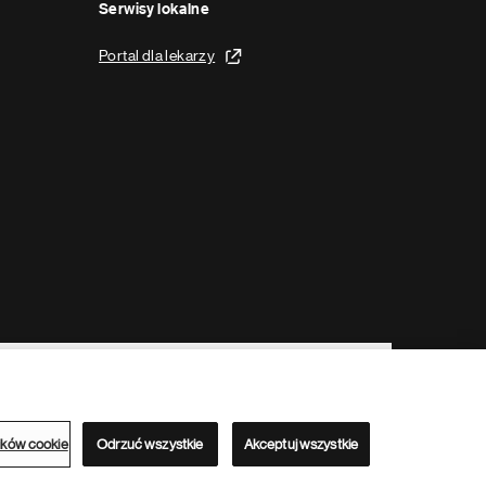
Serwisy lokalne
Portal dla lekarzy
ików cookie
Odrzuć wszystkie
Akceptuj wszystkie
Serwisy lokalne Novartis