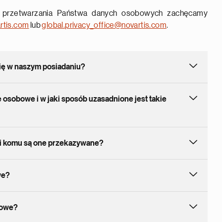
h przetwarzania Państwa danych osobowych zachęcamy
rtis.com
lub
global.privacy_office@novartis.com
.
się w naszym posiadaniu?
 osobowe i w jaki sposób uzasadnione jest takie
 i komu są one przekazywane?
we?
bowe?