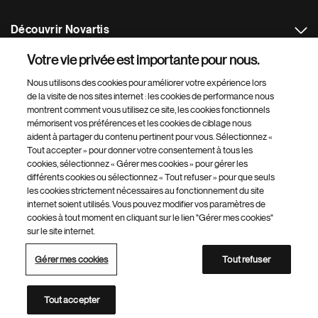
Découvrir Novartis
Votre vie privée est importante pour nous.
Plus de sites Novartis
Nous utilisons des cookies pour améliorer votre expérience lors
de la visite de nos sites internet : les cookies de performance nous
Footer Site Search
montrent comment vous utilisez ce site, les cookies fonctionnels
mémorisent vos préférences et les cookies de ciblage nous
aident à partager du contenu pertinent pour vous. Sélectionnez «
Tout accepter » pour donner votre consentement à tous les
cookies, sélectionnez « Gérer mes cookies » pour gérer les
différents cookies ou sélectionnez « Tout refuser » pour que seuls
les cookies strictement nécessaires au fonctionnement du site
internet soient utilisés. Vous pouvez modifier vos paramètres de
Footer
© 2026 Novartis AG
cookies à tout moment en cliquant sur le lien "Gérer mes cookies"
Bottom
sur le site internet.
Gérer mes cookies
Sitemap
Conditions d'utilisation
-
Politique de confidentialité
DE
Gérer mes cookies
Tout refuser
Annuaire des sites Novartis
Ce site s’adresse aux personnes résidant en Suisse
Tout accepter