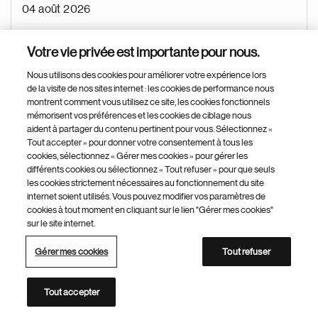
04 août 2026
Votre vie privée est importante pour nous.
Director, MarTech Product Excellence and Operations
Nous utilisons des cookies pour améliorer votre expérience lors
de la visite de nos sites internet : les cookies de performance nous
East Hanover
montrent comment vous utilisez ce site, les cookies fonctionnels
mémorisent vos préférences et les cookies de ciblage nous
Etats-Unis
aident à partager du contenu pertinent pour vous. Sélectionnez «
Tout accepter » pour donner votre consentement à tous les
US
cookies, sélectionnez « Gérer mes cookies » pour gérer les
différents cookies ou sélectionnez « Tout refuser » pour que seuls
Marketing
les cookies strictement nécessaires au fonctionnement du site
internet soient utilisés. Vous pouvez modifier vos paramètres de
Commercialisation
cookies à tout moment en cliquant sur le lien "Gérer mes cookies"
04 août 2026
sur le site internet.
Gérer mes cookies
Tout refuser
Access & Reimbursement (ARM) Immunology – Los
Tout accepter
Angeles, CA