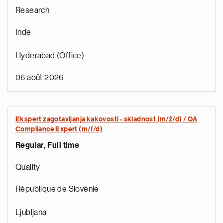
Research
Inde
Hyderabad (Office)
06 août 2026
Ekspert zagotavljanja kakovosti - skladnost (m/ž/d) / QA
Compliance Expert (m/f/d)
Regular, Full time
e
g
Quality
a
p
République de Slovénie
s
u
Ljubljana
o