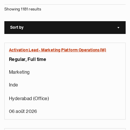
Showing 1181 results
Sort by
Sort a
Activation Lead - Marketing Platform Operations(M)
Regular, Full time
Marketing
Inde
Hyderabad (Office)
06 août 2026