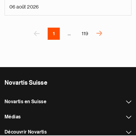
i
06 août 2026
v
e
Pagination
r
P
‹
›
1
…
119
N
e
x
t
p
a
Novartis Suisse
g
e
Novartis en Suisse
Médias
Découvrir Novartis