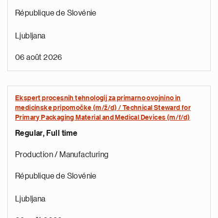
République de Slovénie
Ljubljana
06 août 2026
Ekspert procesnih tehnologij za primarno ovojnino in
medicinske pripomočke (m/ž/d) / Technical Steward for
Primary Packaging Material and Medical Devices (m/f/d)
Regular, Full time
Production / Manufacturing
République de Slovénie
Ljubljana