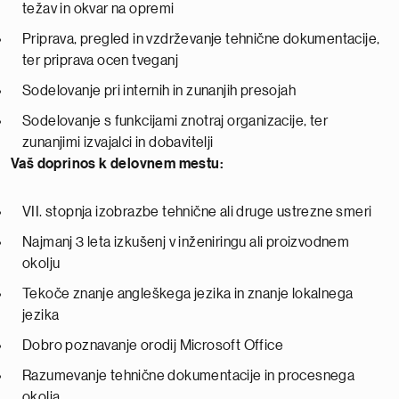
težav in okvar na opremi
Priprava, pregled in vzdrževanje tehnične dokumentacije,
ter priprava ocen tveganj
Sodelovanje pri internih in zunanjih presojah
Sodelovanje s funkcijami znotraj organizacije, ter
zunanjimi izvajalci in dobavitelji
Vaš doprinos k delovnem mestu:
VII. stopnja izobrazbe tehnične ali druge ustrezne smeri
Najmanj 3 leta izkušenj v inženiringu ali proizvodnem
okolju
Tekoče znanje angleškega jezika in znanje lokalnega
jezika
Dobro poznavanje orodij Microsoft Office
Razumevanje tehnične dokumentacije in procesnega
okolja