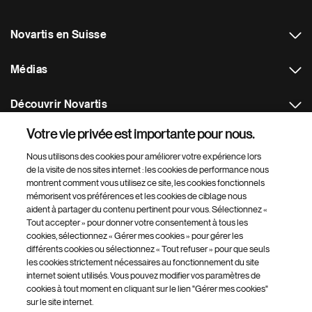
Novartis en Suisse
Médias
Découvrir Novartis
Votre vie privée est importante pour nous.
Plus de sites Novartis
Nous utilisons des cookies pour améliorer votre expérience lors
de la visite de nos sites internet : les cookies de performance nous
Footer Site Search
montrent comment vous utilisez ce site, les cookies fonctionnels
mémorisent vos préférences et les cookies de ciblage nous
aident à partager du contenu pertinent pour vous. Sélectionnez «
Tout accepter » pour donner votre consentement à tous les
cookies, sélectionnez « Gérer mes cookies » pour gérer les
différents cookies ou sélectionnez « Tout refuser » pour que seuls
les cookies strictement nécessaires au fonctionnement du site
internet soient utilisés. Vous pouvez modifier vos paramètres de
Footer
© 2026 Novartis AG
cookies à tout moment en cliquant sur le lien "Gérer mes cookies"
Bottom
sur le site internet.
Gérer mes cookies
Sitemap
Conditions d'utilisation