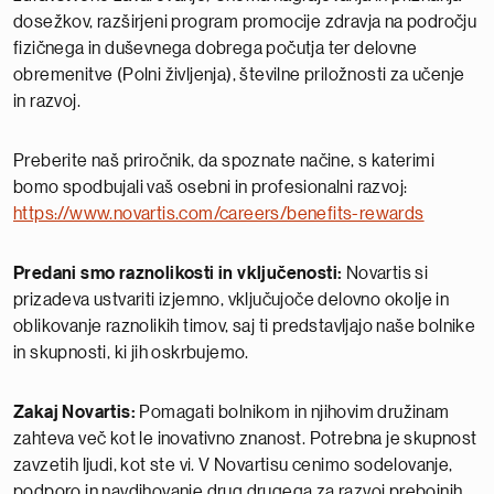
dosežkov, razširjeni program promocije zdravja na področju
fizičnega in duševnega dobrega počutja ter delovne
obremenitve (Polni življenja), številne priložnosti za učenje
in razvoj.
Preberite naš priročnik, da spoznate načine, s katerimi
bomo spodbujali vaš osebni in profesionalni razvoj:
https://www.novartis.com/careers/benefits-rewards
Predani smo raznolikosti in vključenosti:
Novartis si
prizadeva ustvariti izjemno, vključujoče delovno okolje in
oblikovanje raznolikih timov, saj ti predstavljajo naše bolnike
in skupnosti, ki jih oskrbujemo.
Zakaj Novartis:
Pomagati bolnikom in njihovim družinam
zahteva več kot le inovativno znanost. Potrebna je skupnost
zavzetih ljudi, kot ste vi. V Novartisu cenimo sodelovanje,
podporo in navdihovanje drug drugega za razvoj prebojnih