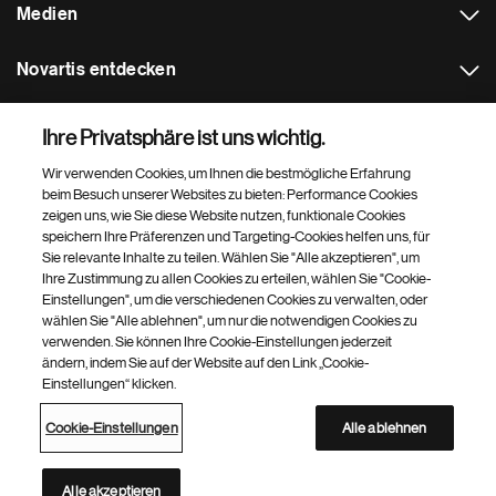
Medien
Novartis entdecken
Weitere Novartis Webseiten
Ihre Privatsphäre ist uns wichtig.
Wir verwenden Cookies, um Ihnen die bestmögliche Erfahrung
Footer Site Search
beim Besuch unserer Websites zu bieten: Performance Cookies
zeigen uns, wie Sie diese Website nutzen, funktionale Cookies
speichern Ihre Präferenzen und Targeting-Cookies helfen uns, für
Sie relevante Inhalte zu teilen. Wählen Sie "Alle akzeptieren", um
Ihre Zustimmung zu allen Cookies zu erteilen, wählen Sie "Cookie-
Einstellungen", um die verschiedenen Cookies zu verwalten, oder
wählen Sie "Alle ablehnen", um nur die notwendigen Cookies zu
verwenden. Sie können Ihre Cookie-Einstellungen jederzeit
Footer
© 2026 Novartis AG
ändern, indem Sie auf der Website auf den Link „Cookie-
Bottom
Einstellungen“ klicken.
Cookie-Einstellungen
Sitemap
Datenschutzerklärung
-
Nutzungsbedingungen
DE
Cookie-Einstellungen
Alle ablehnen
Novartis Webseiten
Diese Website richtet sich an Personen mit Wohnsitz in der Schweiz
Alle akzeptieren