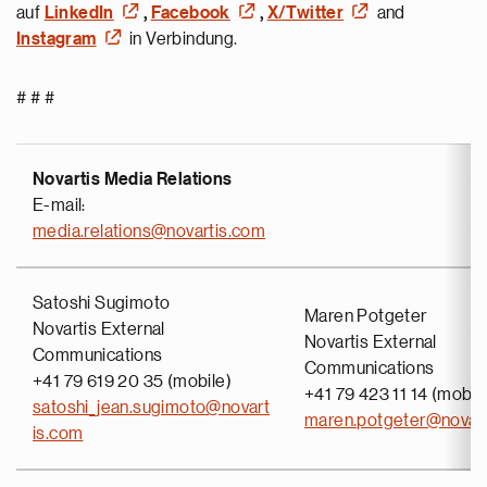
auf
LinkedIn
,
Facebook
,
X/Twitter
and
Instagram
in Verbindung.
# # #
Novartis Media Relations
E-mail:
media.relations@novartis.com
Satoshi Sugimoto
Maren Potgeter
Novartis External
Novartis External
Communications
Communications
+41 79 619 20 35 (mobile)
+41 79 423 11 14 (mobil
satoshi_jean.sugimoto@novart
maren.potgeter@novar
is.com