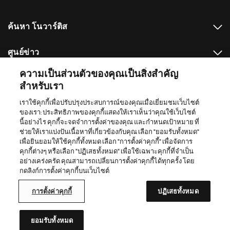
e
ค้นหา โนวาร์ติส
ศูนย์ข่าว
ความเป็นส่วนตัวของคุณเป็นสิ่งสำคัญ
แหล่งเว็บไซต์อื่นๆที่เกี่ยวข้องกับโนวาร์ตีส
สำหรับเรา
เราใช้คุกกี้เพื่อปรับปรุงประสบการณ์ของคุณเมื่อเยี่ยมชมเว็บไซต์
Footer Site Search
ของเรา: ประสิทธิภาพของคุกกี้แสดงให้เราเห็นว่าคุณใช้เว็บไซต์
นี้อย่างไร คุกกี้จะจดจำการตั้งค่าของคุณ และกำหนดเป้าหมาย ที่
ช่วยให้เราแบ่งปันเนื้อหาที่เกี่ยวข้องกับคุณ เลือก "ยอมรับทั้งหมด"
เพื่อยินยอมให้ใช้คุกกี้ทั้งหมด เลือก "การตั้งค่าคุกกี้" เพื่อจัดการ
Footer
© 2026 Novartis AG
คุกกี้ต่างๆ หรือเลือก "ปฏิเสธทั้งหมด" เพื่อใช้เฉพาะคุกกี้ที่จำเป็น
Bottom
อย่างเคร่งครัด คุณสามารถเปลี่ยนการตั้งค่าคุกกี้ได้ทุกครั้ง โดย
นโยบายความเป็นส่วนตัว
ข้อกำหนดการใช้
กดลิงก์การตั้งค่าคุกกี้บนเว็บไซต์
การตั้งค่าคุกกี้
แผนผังเว็บไซต์
การออกแบบและพัฒนาเว็บไซต์
ประกาศการคุ้มครองข้อมูลส่วนบุคคล สำหรับคู่ค้าทางธุรกิจ
การตั้งค่าคุกกี้
ปฏิเสธทั้งหมด
สารบัญเว็บไซต์ของโนวาร์ตีส
เว็บไซต์นี้จัดทำขึ้นเพื่อผู้ใช้งานในประเทศไทย
ยอมรับทั้งหมด