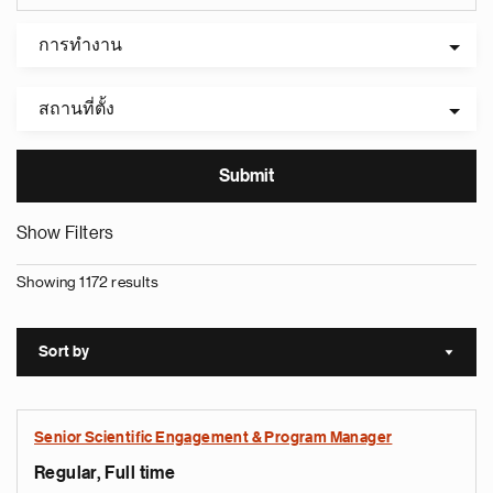
การทำงาน
สถานที่ตั้ง
Show Filters
Showing 1172 results
Sort by
Sort a
Senior Scientific Engagement & Program Manager
Regular, Full time