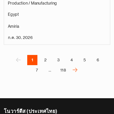
Production / Manufacturing
า
Egypt
น้
ห
Amiria
น
อ
ก.ค. 30, 2026
ก่
า
Pagination
น้
ห
‹
1
2
3
4
5
6
›
7
…
118
N
e
x
t
p
a
โนวาร์ตีส (ประเทศไทย)
g