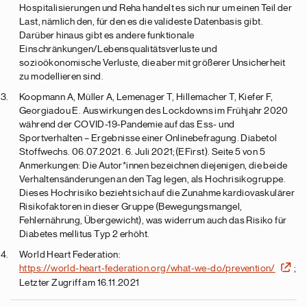
Hospitalisierungen und Reha handelt es sich nur um einen Teil der
Last, nämlich den, für den es die valideste Datenbasis gibt.
Darüber hinaus gibt es andere funktionale
Einschränkungen/Lebensqualitätsverluste und
sozioökonomische Verluste, die aber mit größerer Unsicherheit
zu modellieren sind.
Koopmann A, Müller A, Lemenager T, Hillemacher T, Kiefer F,
Georgiadou E. Auswirkungen des Lockdowns im Frühjahr 2020
während der COVID-19-Pandemie auf das Ess- und
Sportverhalten – Ergebnisse einer Onlinebefragung. Diabetol
Stoffwechs. 06.07.2021. 6. Juli 2021;(EFirst). Seite 5 von 5
Anmerkungen: Die Autor*innen bezeichnen diejenigen, die beide
Verhaltensänderungen an den Tag legen, als Hochrisikogruppe.
Dieses Hochrisiko bezieht sich auf die Zunahme kardiovaskulärer
Risikofaktoren in dieser Gruppe (Bewegungsmangel,
Fehlernährung, Übergewicht), was widerrum auch das Risiko für
Diabetes mellitus Typ 2 erhöht.
World Heart Federation:
https://world-heart-federation.org/what-we-do/prevention/
;
Letzter Zugriff am 16.11.2021