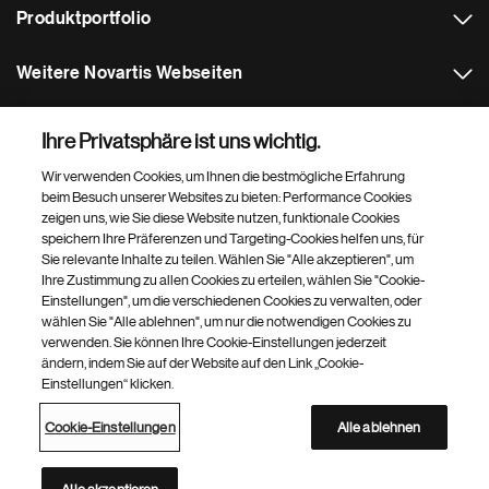
Produktportfolio
Weitere Novartis Webseiten
Footer Site Search
Ihre Privatsphäre ist uns wichtig.
Wir verwenden Cookies, um Ihnen die bestmögliche Erfahrung
beim Besuch unserer Websites zu bieten: Performance Cookies
zeigen uns, wie Sie diese Website nutzen, funktionale Cookies
speichern Ihre Präferenzen und Targeting-Cookies helfen uns, für
Sie relevante Inhalte zu teilen. Wählen Sie "Alle akzeptieren", um
Ihre Zustimmung zu allen Cookies zu erteilen, wählen Sie "Cookie-
Einstellungen", um die verschiedenen Cookies zu verwalten, oder
Footer
© 2026 Novartis AG
wählen Sie "Alle ablehnen", um nur die notwendigen Cookies zu
Bottom
Meldung von Nebenwirkungen
Nutzungsbedingungen
verwenden. Sie können Ihre Cookie-Einstellungen jederzeit
Datenschutzerklärung
ändern, indem Sie auf der Website auf den Link „Cookie-
Nutzung von Cookies auf Websites von Novartis
Impressum
Einstellungen“ klicken.
Cookie-Einstellungen
Seitenverzeichnis
Barrierefreiheit im Web
Cookie-Einstellungen
Alle ablehnen
Novartis Webseiten
Diese Seite richtet sich an Personen in Deutschland.