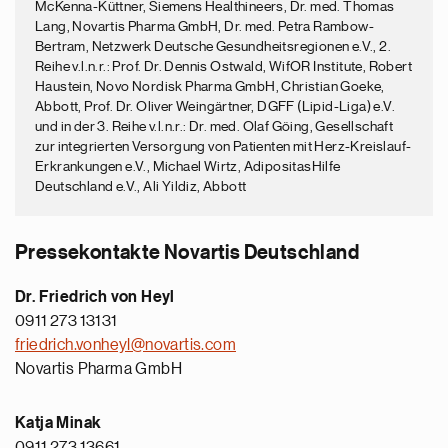
McKenna-Küttner, Siemens Healthineers, Dr. med. Thomas
Lang, Novartis Pharma GmbH, Dr. med. Petra Rambow-
Bertram, Netzwerk Deutsche Gesundheitsregionen e.V., 2.
Reihe v.l.n.r.: Prof. Dr. Dennis Ostwald, WifOR Institute, Robert
Haustein, Novo Nordisk Pharma GmbH, Christian Goeke,
Abbott, Prof. Dr. Oliver Weingärtner, DGFF (Lipid-Liga) e.V.
und in der 3. Reihe v.l.n.r.: Dr. med. Olaf Göing, Gesellschaft
zur integrierten Versorgung von Patienten mit Herz-Kreislauf-
Erkrankungen e.V., Michael Wirtz, AdipositasHilfe
Deutschland e.V., Ali Yildiz, Abbott
Pressekontakte Novartis Deutschland
Dr. Friedrich von Heyl
0911 273 13131
friedrich.vonheyl@novartis.com
Novartis Pharma GmbH
Katja Minak
0911 273 13661