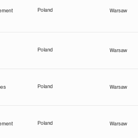
Poland
ement
Warsaw
Poland
Warsaw
Poland
ces
Warsaw
a
n
o
r
t
Poland
ement
Warsaw
s
a