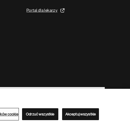
Portal dla lekarzy
ików cookie
Odrzuć wszystkie
Akceptuj wszystkie
Serwisy lokalne Novartis
Serwis przeznaczony jest dla odbiorców z terenu Polski