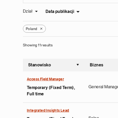
Dział
Data publikacji
Poland
X
Showing 11 results
Stanowisko
Biznes
Sortuj ros
Access Field Manager
General Manag
Temporary (Fixed Term),
Full time
Integrated Insights Lead