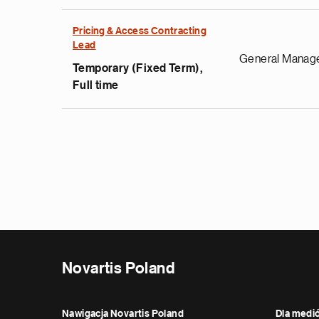
Pricing & Access Contracting
Lead
General Manag
Temporary (Fixed Term),
Full time
Stronicowanie
Novartis Poland
Nawigacja Novartis Poland
Dla medi