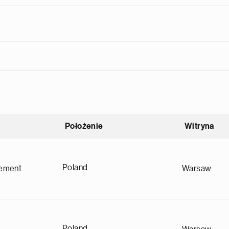
Położenie
Witryna
nąco
Poland
ement
Warsaw
Poland