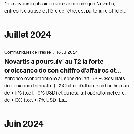
Nous avons le plaisir de vous annoncer que Novartis,
entreprise suisse et fière de l’être, est partenaire officiel
du Concours Eurovision de la chanson 2025, qui se tiendra
à Bâle, en Suisse, là où se trouve notre siège.
Juillet 2024
Communiqués de Presse
18 Jul 2024
Novartis a poursuivi au T2 la forte
croissance de son chiffre d’affaires et
l’expansion de sa marge core; hausse des
Annonce événementielle au sens de l’art. 53 RCRésultats
du deuxième trimestre (T2)Chiffre d’affaires net en hausse
prévisions de son résultat opérationnel
de +11% (tcc1, +9% USD) et du résultat opérationnel core,
core pour 2024
de +19% (tcc, +17% USD) La…
Juin 2024