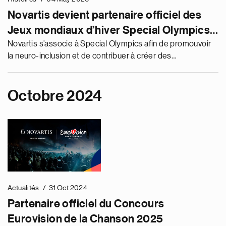
Novartis devient partenaire officiel des
Jeux mondiaux d’hiver Special Olympics
2029 en Suisse
Novartis s’associe à Special Olympics afin de promouvoir
la neuro-inclusion et de contribuer à créer des
environnements dans lesquels chacun trouve pleinement
sa place.
Octobre 2024
Actualités
31 Oct 2024
Partenaire officiel du Concours
Eurovision de la Chanson 2025