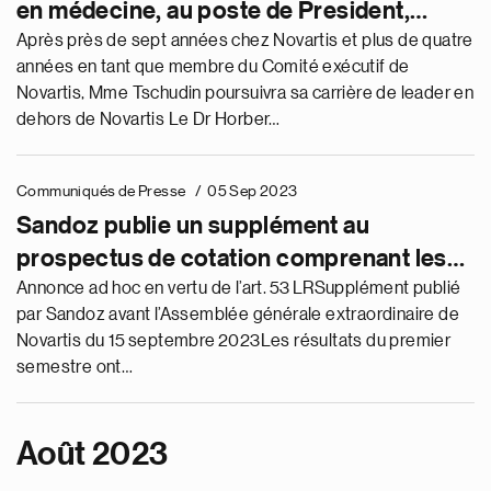
en médecine, au poste de President,
International, alors que Marie-France
Après près de sept années chez Novartis et plus de quatre
années en tant que membre du Comité exécutif de
Tschudin, President, Innovative Medicines
Novartis, Mme Tschudin poursuivra sa carrière de leader en
International et Chief Commercial Officer,
dehors de Novartis Le Dr Horber…
quitte le Comité exécutif de Novartis
Communiqués de Presse
05 Sep 2023
Sandoz publie un supplément au
prospectus de cotation comprenant les
états financiers de Sandoz au premier
Annonce ad hoc en vertu de l’art. 53 LRSupplément publié
par Sandoz avant l’Assemblée générale extraordinaire de
semestre 2023
Novartis du 15 septembre 2023Les résultats du premier
semestre ont…
Août 2023