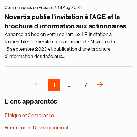
e
Communiqués de Presse
18 Aug 2023
g
Novartis publie l’invitation à l’AGE et la
a
brochure d’information aux actionnaires.
p
s
Sandoz publie le prospectus de cotation
Annonce ad hoc en vertu de l’art. 53 LR Invitation à
u
l’assemblée générale extraordinaire de Novartis du
avant le vote sur la proposition de
o
15 septembre 2023 et publication d’une brochure
scission
i
d’information destinée aux…
v
e
r
P
‹
›
1
…
7
N
e
Liens apparentés
x
t
Ethique et Compliance
p
Formation et Développement
a
g