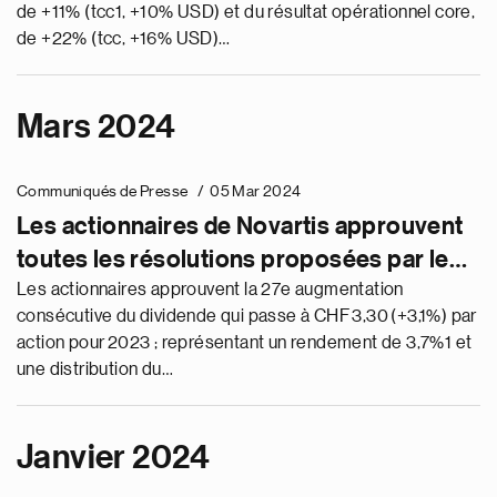
de +11% (tcc1, +10% USD) et du résultat opérationnel core,
de +22% (tcc, +16% USD)…
Mars 2024
Communiqués de Presse
05 Mar 2024
Les actionnaires de Novartis approuvent
toutes les résolutions proposées par le
Conseil d’administration lors de
Les actionnaires approuvent la 27e augmentation
consécutive du dividende qui passe à CHF 3,30 (+3,1%) par
l’Assemblée générale ordinaire
action pour 2023 ; représentant un rendement de 3,7%1 et
une distribution du…
Janvier 2024