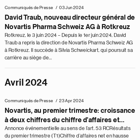
Communiqués de Presse
03 Jun 2024
David Traub, nouveau directeur général de
Novartis Pharma Schweiz AG à Rotkreuz
Rotkreuz, le 3 juin 2024 – Depuis le 1er juin 2024, David
Traub a repris la direction de Novartis Pharma Schweiz AG
à Rotkreuz. Il succède à Silvia Schweickart, qui poursuit sa
carrière au siège de…
Avril 2024
Communiqués de Presse
23 Apr 2024
Novartis, au premier trimestre: croissance
à deux chiffres du chiffre d’affaires et
expansion de la marge core; hausse des
Annonce événementielle au sens de l’art. 53 RCRésultats
du premier trimestre (T1)Chiffre d’affaires net en hausse
prévisions pour 2024