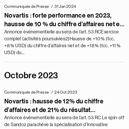
Communiqués de Presse
31 Jan 2024
Novartis : forte performance en 2023,
hausse de 10 % du chiffre d’affaires net et
de 18 % du résultat opérationnel core
Annonce événementielle au sens de l’art. 53 RCExercice
complet (activités poursuivies2)Hausse de +10 % (tcc,
(tcc¹), expansion de la marge. Innovation :
+8 % USD) du chiffre d’affaires net et de +18 % (tcc, +11 %
nombreux résultats positifs de phase III
USD) du…
Octobre 2023
Communiqués de Presse
24 Oct 2023
Novartis : hausse de 12% du chiffre
d’affaires et de 21% du résultat
opérationnel core (tcc¹). Spin-off de
Annonce événementielle au sens de l’art. 53 RC Le spin-off
de Sandoz parachève la spécialisation d’Innovative
Sandoz, étapes importantes de