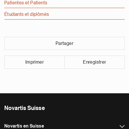
Patientes et Patients
e
Étudiants et diplômés
Partager
Imprimer
Enregistrer
Novartis Suisse
Novartis en Suisse