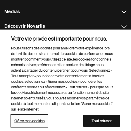
Médias
Découvrir Novartis
Votre vie privée est importante pour nous.
Plus de sites Novartis
Nous utilisons des cookies pour améliorer votre expérience lors
de la visite de nos sites internet : les cookies de performance nous
Footer Site Search
montrent comment vous utilisez ce site, les cookies fonctionnels
mémorisent vos préférences et les cookies de ciblage nous
aident à partager du contenu pertinent pour vous. Sélectionnez «
Tout accepter » pour donner votre consentement à tous les
cookies, sélectionnez « Gérer mes cookies » pour gérer les
différents cookies ou sélectionnez « Tout refuser » pour que seuls
les cookies strictement nécessaires au fonctionnement du site
internet soient utilisés. Vous pouvez modifier vos paramètres de
Footer
© 2026 Novartis AG
cookies à tout moment en cliquant sur le lien "Gérer mes cookies"
Bottom
sur le site internet.
Gérer mes cookies
Sitemap
Conditions d'utilisation
-
Politique de confidentialité
DE
Gérer mes cookies
Tout refuser
Annuaire des sites Novartis