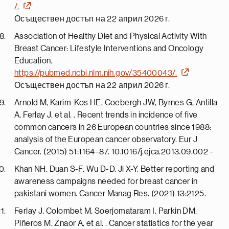
/.
Осъществен достъп на 22 април 2026 г.
Association of Healthy Diet and Physical Activity With
Breast Cancer: Lifestyle Interventions and Oncology
Education,
https://pubmed.ncbi.nlm.nih.gov/35400043/.
Осъществен достъп на 22 април 2026 г.
Arnold M, Karim-Kos HE, Coebergh JW, Byrnes G, Antilla
A, Ferlay J, et al. . Recent trends in incidence of five
common cancers in 26 European countries since 1988:
analysis of the European cancer observatory. Eur J
Cancer. (2015) 51:1164–87. 10.1016/j.ejca.2013.09.002 -
Khan NH, Duan S-F, Wu D-D, Ji X-Y. Better reporting and
awareness campaigns needed for breast cancer in
pakistani women. Cancer Manag Res. (2021) 13:2125.
Ferlay J, Colombet M, Soerjomataram I, Parkin DM,
Piñeros M, Znaor A, et al. . Cancer statistics for the year