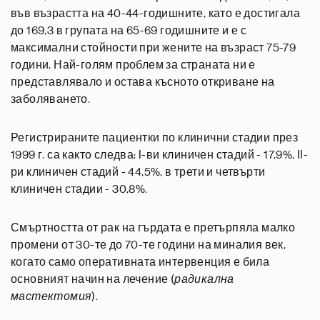
във възрастта на 40-44-годишните, като е достигала
до 169,3 в групата на 65-69 годишните и е с
максимални стойности при жените на възраст 75-79
години. Най-голям проблем за страната ни е
представлявало и остава късното откриване на
заболяването.
Регистрираните пациентки по клинични стадии през
1999 г. са както следва: I-ви клиничен стадий - 17,9%, II-
ри клиничен стадий - 44,5%, в трети и четвърти
клиничен стадии - 30,8%.
Смъртността от рак на гърдата е претърпяла малко
промени от 30-те до 70-те години на миналия век,
когато само оперативната интервенция е била
основният начин на лечение (
радикална
мастектомия
).