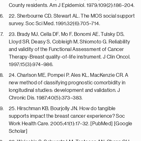
County residents. Am J Epidemiol. 1979;109(2):186–204.
22. Sherbourne CD, Stewart AL. The MOS social support
survey. Soc Sci Med. 1991;32(6):705–714.
23. Brady MJ, Cella DF, Mo F, Bonomi AE, Tulsky DS,
Lloyd SR, Deasy S, Cobleigh M, Shiomoto G. Reliability
and validity of the Functional Assessment of Cancer
Therapy-Breast quality-of-life instrument. J Clin Oncol.
1997;15(3):974–986.
24. Charlson ME, Pompei P, Ales KL, MacKenzie CR. A
new method of classifying prognostic comorbidity in
longitudinal studies: development and validation. J
Chronic Dis. 1987;40(5):373–383.
25. Hirschman KB, Bourjolly JN. How do tangible
supports impact the breast cancer experience? Soc
Work Health Care. 2005;41(1):17–32. [PubMed] [Google
Scholar]