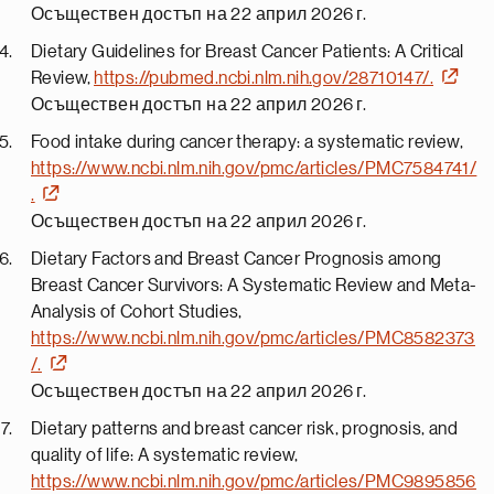
Осъществен достъп на 22 април 2026 г.
Dietary Guidelines for Breast Cancer Patients: A Critical
Review,
https://pubmed.ncbi.nlm.nih.gov/28710147/.
Осъществен достъп на 22 април 2026 г.
Food intake during cancer therapy: a systematic review,
https://www.ncbi.nlm.nih.gov/pmc/articles/PMC7584741/
.
Осъществен достъп на 22 април 2026 г.
Dietary Factors and Breast Cancer Prognosis among
Breast Cancer Survivors: A Systematic Review and Meta-
Analysis of Cohort Studies,
https://www.ncbi.nlm.nih.gov/pmc/articles/PMC8582373
/.
Осъществен достъп на 22 април 2026 г.
Dietary patterns and breast cancer risk, prognosis, and
quality of life: A systematic review,
https://www.ncbi.nlm.nih.gov/pmc/articles/PMC9895856