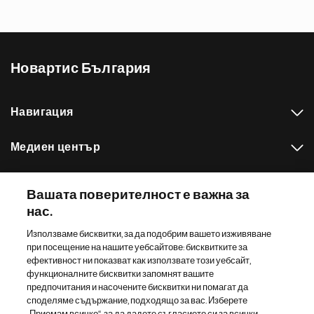
Новартис България
Навигация
Медиен център
Нашето портфолио
Вашата поверителност е важна за
нас.
Други сайтове на Новартис
Използваме бисквитки, за да подобрим вашето изживяване
при посещение на нашите уебсайтове: бисквитките за
Footer Site Search
ефективност ни показват как използвате този уебсайт,
функционалните бисквитки запомнят вашите
предпочитания и насочените бисквитки ни помагат да
споделяме съдържание, подходящо за вас. Изберете
„Приемам всичко“, за да дадете съгласието си за всички