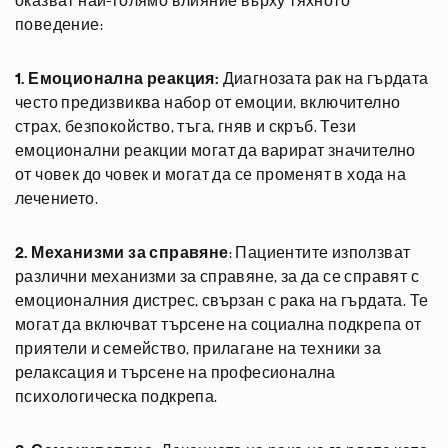
оказват най-голямо влияние върху тяхното
поведение:
1. Емоционална реакция:
Диагнозата рак на гърдата
често предизвиква набор от емоции, включително
страх, безпокойство, тъга, гняв и скръб. Тези
емоционални реакции могат да варират значително
от човек до човек и могат да се променят в хода на
лечението.
2. Механизми за справяне
: Пациентите използват
различни механизми за справяне, за да се справят с
емоционалния дистрес, свързан с рака на гърдата. Те
могат да включват търсене на социална подкрепа от
приятели и семейство, прилагане на техники за
релаксация и търсене на професионална
психологическа подкрепа.