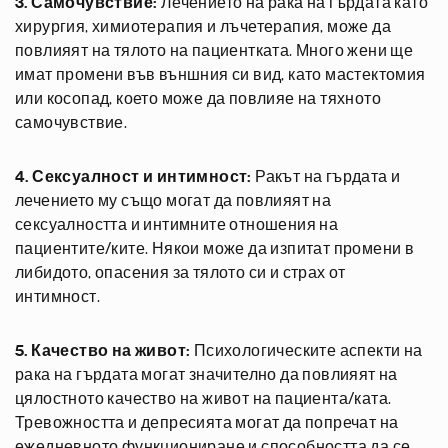
3. Самочувствие:
Лечението на рака на гърдата като
хирургия, химиотерапия и лъчетерапия, може да
повлияят на тялото на пациентката. Много жени ще
имат промени във външния си вид, като мастектомия
или косопад, което може да повлияе на тяхното
самочувствие.
4. Сексуалност и интимност:
Ракът на гърдата и
лечението му също могат да повлияят на
сексуалността и интимните отношения на
пациентите/ките. Някои може да изпитат промени в
либидото, опасения за тялото си и страх от
интимност.
5. Качество на живот:
Психологическите аспекти на
рака на гърдата могат значително да повлияят на
цялостното качество на живот на пациента/ката.
Тревожността и депресията могат да попречат на
ежедневното функциониране и способността да се