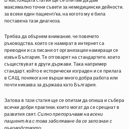
В настоящата статия ще се опитам да дам
максимално точни съвети за немедицински дейности,
за всеки един пациент/ка, на когото му е била
поставена тази диагноза.
Трябва да обърнем внимание, че повечето
ръководства, които се намират в интернет са
преводни и са писани от организации намиращи се
извън България. Те отговарят на стандартите, които
съществуват в други държави. Така например
стандарт, който е исторически изграден и се прилага
в САЩ, понякога не върши много добра работа или
почти никаква за държава като България.
Затова в тази статия ще се опитам да опиша и събера
всички добри практики, които могат да се срещнат в
развития свят.
Силно препоръчвам на всеки
пациент/ка с това заболяване да се запознае с
ръководството: