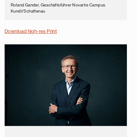
Roland Gander, Geschäftsführer Novartis Campus
Kundl/Schaftenau
Download high-res Print