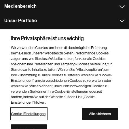
Medienbereich
Unser Portfolio
Weitere Novartis Websites
Ihre Privatsphäre ist uns wichtig.
Wir verwenden Cookies, um Ihnen die bestmögliche Erfahrung
Footer Site Search
beim Besuch unserer Websites zu bieten: Performance Cookies
zeigen uns, wie Sie diese Website nutzen, funktionale Cookies
speichern Ihre Präferenzen und Targeting-Cookies helfen uns, für
Sie relevante Inhalte zu teilen. Wählen Sie "Alle akzeptieren", um
Ihre Zustimmung zu allen Cookies zu erteilen, wählen Sie "Cookie-
Einstellungen", um die verschiedenen Cookies zu verwalten, oder
wählen Sie "Alle ablehnen", um nur die notwendigen Cookies zu
verwenden. Sie können Ihre Cookie-Einstellungen jederzeit
Footer
© 2026 Novartis Pharma GmbH
ändern, indem Sie auf der Website auf den Link „Cookie-
Bottom
Einstellungen“ klicken.
Datenschutzerklärung
Nutzungsbedingungen
Über Cookies
Impressum
Cookie-Einstellungen
Barrierefreiheit
Site Map
Cookie-Einstellungen
Alle ablehnen
Novartis Site Directory